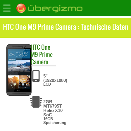
HTC One M9 Prime Camera : Technische Daten
HTC
One
M9 Prime
Camera
5"
(1920x1080)
LCD
2GB
MT6795T
Helio X10
SoC
16GB
Speicherung