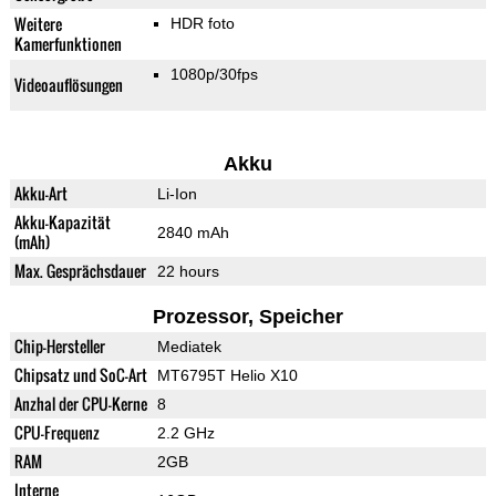
Weitere
HDR foto
Kamerfunktionen
1080p/30fps
Videoauflösungen
Akku
Akku-Art
Li-Ion
Akku-Kapazität
2840 mAh
(mAh)
Max. Gesprächsdauer
22 hours
Prozessor, Speicher
Chip-Hersteller
Mediatek
Chipsatz und SoC-Art
MT6795T Helio X10
Anzhal der CPU-Kerne
8
CPU-Frequenz
2.2 GHz
RAM
2GB
Interne