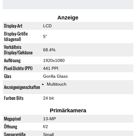
Anzeige
Display-Art
LCD
Display-Größe
5"
(diagonal)
Verhältnis
68.4%
Display/Gehäuse
Auflösung
1920x1080
Pixel-Dichte (PPI)
441 PPI
Glas
Gorilla Glass
Multitouch
Anzeigeeigenschaften
Farben Bits
24 bit
Primärkamera
Megapixel
13-MP
Öffnung
f/2
Sensorgröße
Small