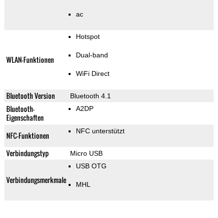
ac
Hotspot
Dual-band
WLAN-Funktionen
WiFi Direct
Bluetooth Version
Bluetooth 4.1
Bluetooth-
A2DP
Eigenschaften
NFC unterstützt
NFC-Funktionen
Verbindungstyp
Micro USB
USB OTG
Verbindungsmerkmale
MHL