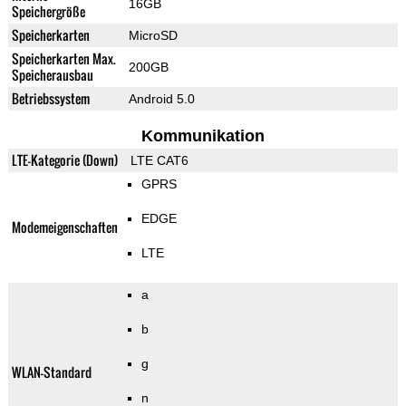
16GB
Speichergröße
Speicherkarten
MicroSD
Speicherkarten Max.
200GB
Speicherausbau
Betriebssystem
Android 5.0
Kommunikation
LTE-Kategorie (Down)
LTE CAT6
GPRS
EDGE
Modemeigenschaften
LTE
a
b
g
WLAN-Standard
n