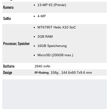
13-MP f/2
(Primär)
Kamera
4-MP
Selfie
MT6795T Helio X10 SoC
2GB RAM
Prozessor, Speicher
16GB Speicherung
MicroSD (200GB max.)
Batterie
2840 mAh
Design
IP Rating
, 158g
, 144.6x69.7x9.6 mm