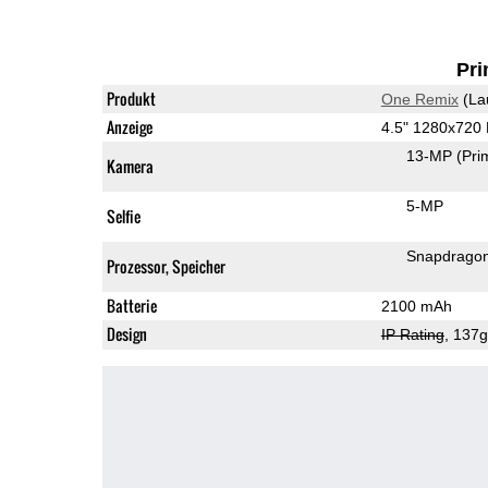
Pri
Produkt
One Remix
(La
Anzeige
4.5" 1280x720
13-MP
(Pri
Kamera
5-MP
Selfie
Snapdrago
Prozessor, Speicher
Batterie
2100 mAh
Design
IP Rating
, 137