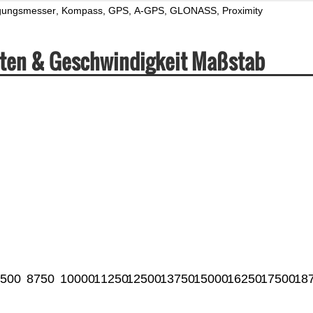
gungsmesser
Kompass
GPS
A-GPS
GLONASS
Proximity
ten & Geschwindigkeit Maßstab
500
8750
10000
11250
12500
13750
15000
16250
17500
18