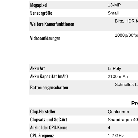
Megapixel
13-MP
Sensorgröße
Small
Blitz
HDR f
Weitere Kamerfunktionen
1080p/30fp
Videoauflösungen
Akku-Art
Li-Poly
Akku-Kapazität (mAh)
2100 mAh
Schnelles 
Batterieeigenschaften
Pr
Chip-Hersteller
Qualcomm
Chipsatz und SoC-Art
Snapdragon 4
Anzhal der CPU-Kerne
4
CPU-Frequenz
1.2 GHz