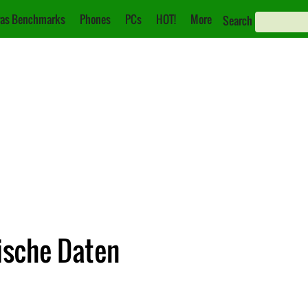
as Benchmarks
Phones
PCs
HOT!
More
Search
ische Daten