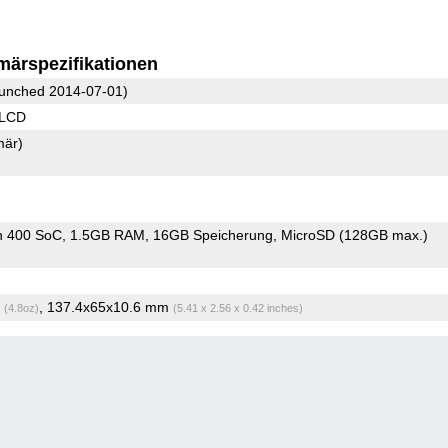
märspezifikationen
unched 2014-07-01)
 LCD
mär)
n 400 SoC
1.5GB RAM
16GB Speicherung
MicroSD (128GB max.)
g
, 137.4x65x10.6 mm
(4.8oz)
(5.41 x 2.56 x 0.42 inches)