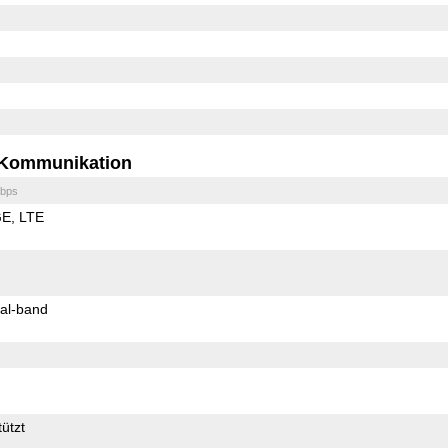
Kommunikation
bps
GE
LTE
al-band
ützt