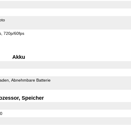
oto
s
720p/60fps
Akku
Laden
Abnehmbare Batterie
ozessor, Speicher
00