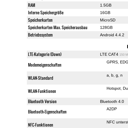
RAM
1.5GB
Interne Speichergröße
16GB
Speicherkarten
MicroSD
Speicherkarten Max. Speicherausbau
128GB
Betriebssystem
Android 4.4.2
LTE-Kategorie (Down)
LTE CAT4
150 M
GPRS
ED
Modemeigenschaften
a
b
g
n
WLAN-Standard
Hotspot
Du
WLAN-Funktionen
Bluetooth Version
Bluetooth 4.0
A2DP
Bluetooth-Eigenschaften
NFC unterst
NFC-Funktionen