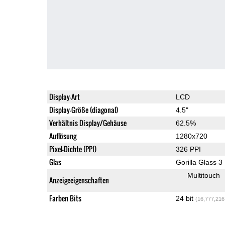
Display-Art
LCD
Display-Größe (diagonal)
4.5"
Verhältnis Display/Gehäuse
62.5%
Auflösung
1280x720
Pixel-Dichte (PPI)
326 PPI
Glas
Gorilla Glass 3
Multitouch
Anzeigeeigenschaften
Farben Bits
24 bit
(16,777,216