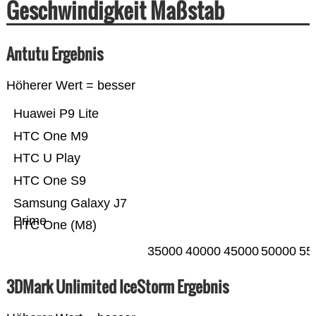
Geschwindigkeit Maßstab
Antutu Ergebnis
Höherer Wert = besser
Huawei P9 Lite
HTC One M9
HTC U Play
HTC One S9
Samsung Galaxy J7
Prime
HTC One (M8)
35000
40000
45000
50000
55
3DMark Unlimited IceStorm Ergebnis