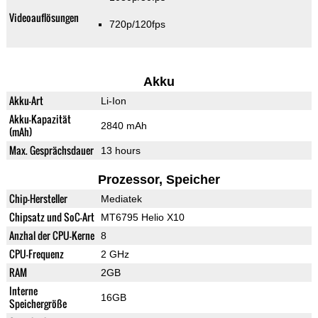
Videoauflösungen
720p/120fps
Akku
Akku-Art
Li-Ion
Akku-Kapazität
2840 mAh
(mAh)
Max. Gesprächsdauer
13 hours
Prozessor, Speicher
Chip-Hersteller
Mediatek
Chipsatz und SoC-Art
MT6795 Helio X10
Anzhal der CPU-Kerne
8
CPU-Frequenz
2 GHz
RAM
2GB
Interne
16GB
Speichergröße