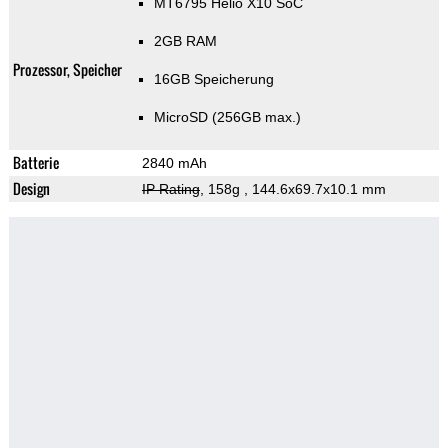
MT6795 Helio X10 SoC
2GB RAM
Prozessor, Speicher
16GB Speicherung
MicroSD (256GB max.)
Batterie
2840 mAh
Design
IP Rating
, 158g
, 144.6x69.7x10.1 mm