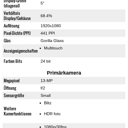
Display-Größe
5"
(diagonal)
Verhältnis
68.4%
Display/Gehäuse
Auflösung
1920x1080
Pixel-Dichte (PPI)
441 PPI
Glas
Gorilla Glass
Multitouch
Anzeigeeigenschaften
Farben Bits
24 bit
Primärkamera
Megapixel
13-MP
Öffnung
f/2
Sensorgröße
Small
Blitz
Weitere
Kamerfunktionen
HDR foto
1080p/30fps