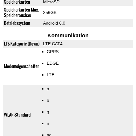
Speicherkarten
MicroSD
Speicherkarten Max.
256GB
Speicherausbau
Betriebssystem
Android 6.0
Kommunikation
LTE-Kategorie (Down)
LTE CAT4
GPRS
EDGE
Modemeigenschaften
LTE
a
b
g
WLAN-Standard
n
ac