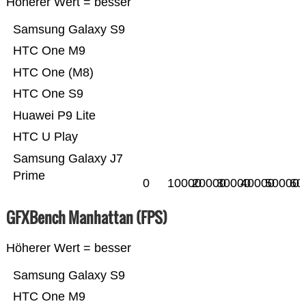
Höherer Wert = besser
Samsung Galaxy S9
HTC One M9
HTC One (M8)
HTC One S9
Huawei P9 Lite
HTC U Play
Samsung Galaxy J7
Prime
0
10000
20000
30000
40000
50000
60
GFXBench Manhattan (FPS)
Höherer Wert = besser
Samsung Galaxy S9
HTC One M9