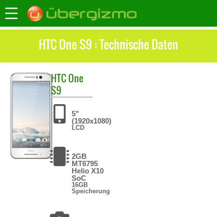
HTC One S9 : Technische Daten
HTC
One
S9
5"
(1920x1080)
LCD
2GB
MT6795
Helio X10
SoC
16GB
Speicherung