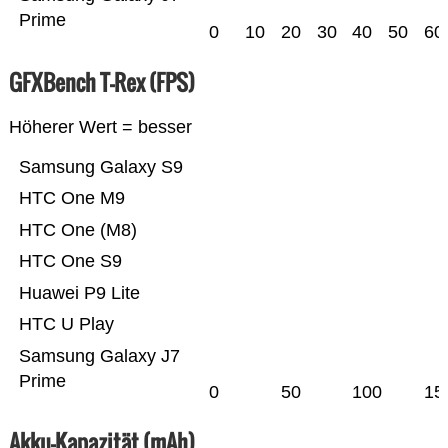
Prime
0
10
20
30
40
50
60
GFXBench T-Rex (FPS)
Höherer Wert = besser
Samsung Galaxy S9
HTC One M9
HTC One (M8)
HTC One S9
Huawei P9 Lite
HTC U Play
Samsung Galaxy J7
Prime
0
50
100
15
Akku-Kapazität (mAh)