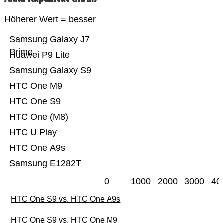
Höherer Wert = besser
Samsung Galaxy J7
Prime
Huawei P9 Lite
Samsung Galaxy S9
HTC One M9
HTC One S9
HTC One (M8)
HTC U Play
HTC One A9s
Samsung E1282T
0
1000
2000
3000
40
HTC One S9 vs. HTC One A9s
HTC One S9 vs. HTC One M9