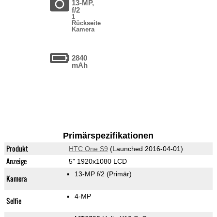
13-MP,
f/2
1
Rückseite
Kamera
2840
mAh
Primärspezifikationen
Produkt
HTC One S9
(Launched 2016-04-01)
Anzeige
5" 1920x1080 LCD
13-MP f/2
(Primär)
Kamera
4-MP
Selfie