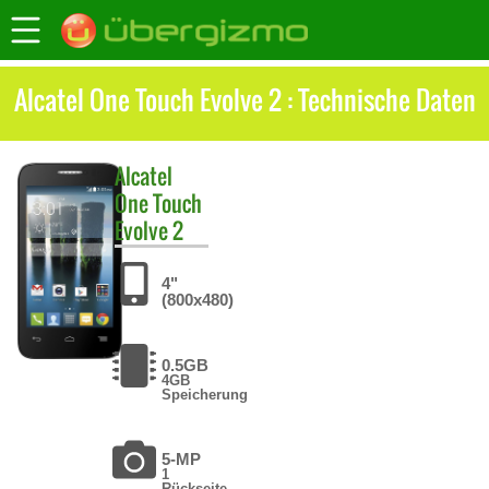
Alcatel One Touch Evolve 2 : Technische Daten
Alcatel
One Touch
Evolve 2
4"
(800x480)
0.5GB
4GB
Speicherung
5-MP
1
Rückseite