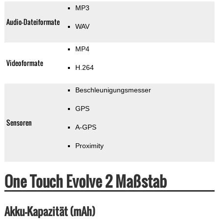
MP3
Audio-Dateiformate
WAV
MP4
Videoformate
H.264
Beschleunigungsmesser
GPS
Sensoren
A-GPS
Proximity
One Touch Evolve 2 Maßstab
Akku-Kapazität (mAh)