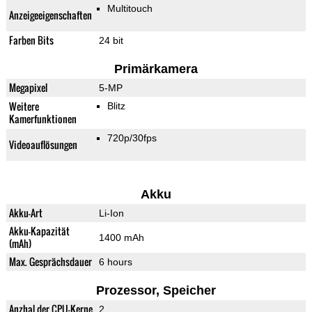
Multitouch
Anzeigeeigenschaften
Farben Bits
24 bit
Primärkamera
Megapixel
5-MP
Weitere
Blitz
Kamerfunktionen
720p/30fps
Videoauflösungen
Akku
Akku-Art
Li-Ion
Akku-Kapazität
1400 mAh
(mAh)
Max. Gesprächsdauer
6 hours
Prozessor, Speicher
Anzhal der CPU-Kerne
2