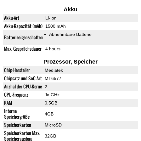
Akku
Akku-Art
Li-Ion
Akku-Kapazität (mAh)
1500 mAh
Abnehmbare Batterie
Batterieeigenschaften
Max. Gesprächsdauer
4 hours
Prozessor, Speicher
Chip-Hersteller
Mediatek
Chipsatz und SoC-Art
MT6577
Anzhal der CPU-Kerne
2
CPU-Frequenz
Ja GHz
RAM
0.5GB
Interne
4GB
Speichergröße
Speicherkarten
MicroSD
Speicherkarten Max.
32GB
Speicherausbau