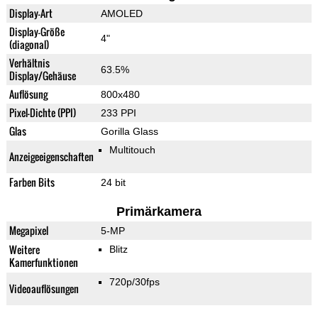
Display-Art
AMOLED
Display-Größe
4"
(diagonal)
Verhältnis
63.5%
Display/Gehäuse
Auflösung
800x480
Pixel-Dichte (PPI)
233 PPI
Glas
Gorilla Glass
Multitouch
Anzeigeeigenschaften
Farben Bits
24 bit
Primärkamera
Megapixel
5-MP
Weitere
Blitz
Kamerfunktionen
720p/30fps
Videoauflösungen