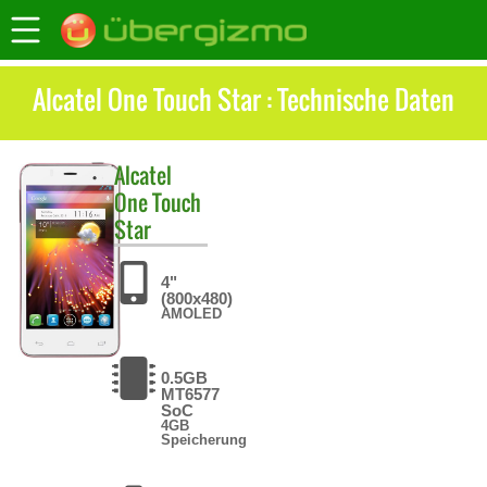
Alcatel One Touch Star : Technische Daten
Alcatel
One Touch
Star
4"
(800x480)
AMOLED
0.5GB
MT6577
SoC
4GB
Speicherung