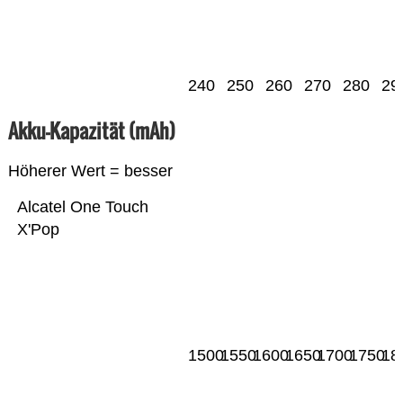
240
250
260
270
280
29
Akku-Kapazität (mAh)
Höherer Wert = besser
Alcatel One Touch
X'Pop
1500
1550
1600
1650
1700
1750
18