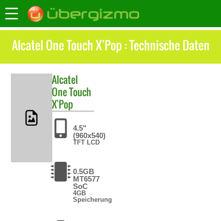
Alcatel One Touch X'Pop : Technische Daten
Alcatel
One Touch
X'Pop
4.5"
(960x540)
TFT LCD
0.5GB
MT6577
SoC
4GB
Speicherung