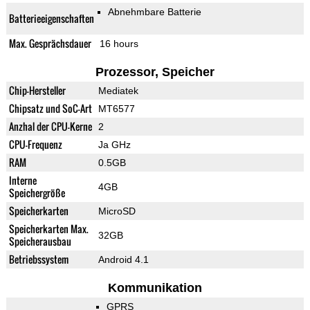
Abnehmbare Batterie
Batterieeigenschaften
Max. Gesprächsdauer
16 hours
Prozessor, Speicher
Chip-Hersteller
Mediatek
Chipsatz und SoC-Art
MT6577
Anzhal der CPU-Kerne
2
CPU-Frequenz
Ja GHz
RAM
0.5GB
Interne
4GB
Speichergröße
Speicherkarten
MicroSD
Speicherkarten Max.
32GB
Speicherausbau
Betriebssystem
Android 4.1
Kommunikation
GPRS