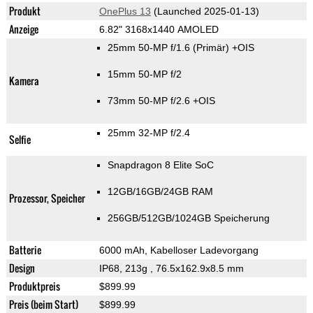
Produkt
OnePlus 13
(Launched 2025-01-13)
Anzeige
6.82" 3168x1440 AMOLED
25mm 50-MP f/1.6
(Primär)
+OIS
15mm 50-MP f/2
Kamera
73mm 50-MP f/2.6 +OIS
25mm 32-MP f/2.4
Selfie
Snapdragon 8 Elite SoC
12GB/16GB/24GB RAM
Prozessor, Speicher
256GB/512GB/1024GB Speicherung
Batterie
6000 mAh, Kabelloser Ladevorgang
Design
IP68, 213g
, 76.5x162.9x8.5 mm
Produktpreis
$899.99
Preis (beim Start)
$899.99