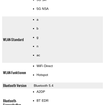
5G NSA
a
b
g
WLAN-Standard
n
ac
WiFi Direct
WLAN-Funktionen
Hotspot
Bluetooth Version
Bluetooth 5.4
A2DP
Bluetooth-
BT EDR
Eigenschaften