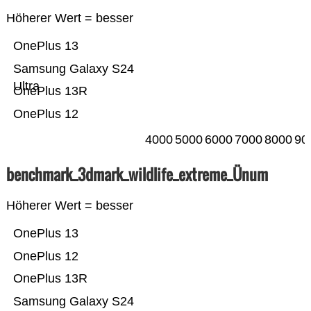
Höherer Wert = besser
OnePlus 13
Samsung Galaxy S24
Ultra
OnePlus 13R
OnePlus 12
4000
5000
6000
7000
8000
90
benchmark_3dmark_wildlife_extreme_Ünum
Höherer Wert = besser
OnePlus 13
OnePlus 12
OnePlus 13R
Samsung Galaxy S24