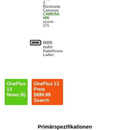
3
Rückseite
Cameras
CAMERA
HW
score:
171
6000
mAh
Kabelloses
Laden
OnePlus
OnePlus 13
13
Preis
News (6)
$899.99.
Search
Primärspezifikationen