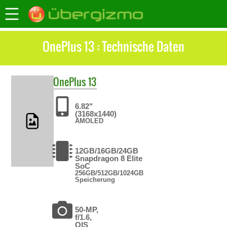
OnePlus 13 : Technische Daten
OnePlus
13
6.82"
(3168x1440)
AMOLED
12GB/16GB/24GB
Snapdragon 8 Elite
SoC
256GB/512GB/1024GB
Speicherung
50-MP,
f/1.6,
OIS