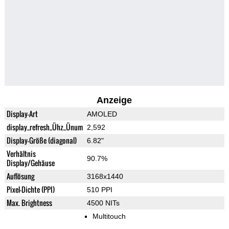
Anzeige
Display-Art
AMOLED
display_refresh_Ühz_Ünum
2,592
Display-Größe (diagonal)
6.82"
Verhältnis
90.7%
Display/Gehäuse
Auflösung
3168x1440
Pixel-Dichte (PPI)
510 PPI
Max. Brightness
4500 NITs
Multitouch