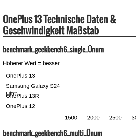
OnePlus 13 Technische Daten &
Geschwindigkeit Maßstab
benchmark_geekbench6_single_Ünum
Höherer Wert = besser
OnePlus 13
Samsung Galaxy S24
Ultra
OnePlus 13R
OnePlus 12
1500
2000
2500
30
benchmark_geekbench6_multi_Ünum