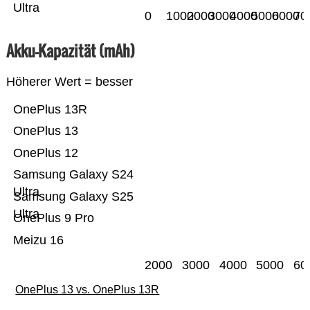
Ultra
0
1000
2000
3000
4000
5000
6000
70
Akku-Kapazität (mAh)
Höherer Wert = besser
OnePlus 13R
OnePlus 13
OnePlus 12
Samsung Galaxy S24
Ultra
Samsung Galaxy S25
Ultra
OnePlus 9 Pro
Meizu 16
2000
3000
4000
5000
60
OnePlus 13 vs. OnePlus 13R