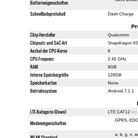
Batterieeigenschaften
Schnellladeprotokoll
Dash Charge
Pr
Chip-Hersteller
Qualcomm
Chipsatz und SoC-Art
Snapdragon 8
Anzhal der CPU-Kerne
8
CPU-Frequenz
2.45 GHz
RAM
8GB
Interne Speichergröße
128GB
Speicherkarten
None
Betriebssystem
Android 7.1.1
LTE-Kategorie (Down)
LTE CAT12
603
GPRS
ED
Modemeigenschaften
a
b
g
n
a
WLAN-Standard