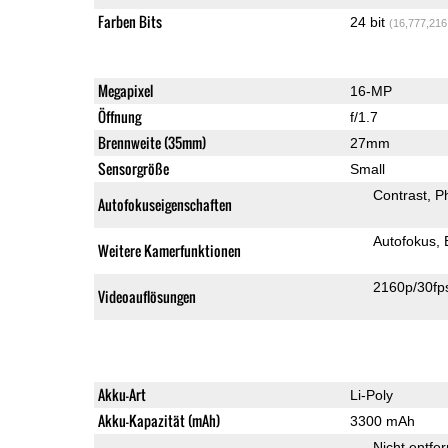
Farben Bits
24 bit
(16,777,216
Megapixel
16-MP
Öffnung
f/1.7
Brennweite (35mm)
27mm
Sensorgröße
Small
Contrast
P
Autofokuseigenschaften
Autofokus
Weitere Kamerfunktionen
2160p/30fp
Videoauflösungen
Akku-Art
Li-Poly
Akku-Kapazität (mAh)
3300 mAh
Nicht entfe