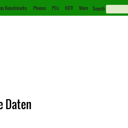
as Benchmarks
Phones
PCs
HOT!
More
Search
e Daten