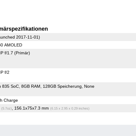
märspezifikationen
unched 2017-11-01)
080 AMOLED
P f/1.7
(Primär)
P f/2
n 835 SoC
8GB RAM
128GB Speicherung
None
h Charge
g
, 156.1x75x7.3 mm
(5.7oz)
(6.15 x 2.95 x 0.29 inches)