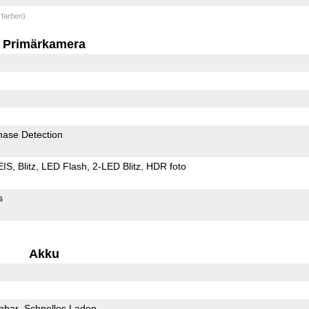
 farben)
Primärkamera
hase Detection
EIS
Blitz
LED Flash
2-LED Blitz
HDR foto
s
Akku
rnbar
Schnelles Laden