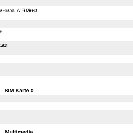
al-band
WiFi Direct
LE
ützt
SIM Karte 0
Multimedia