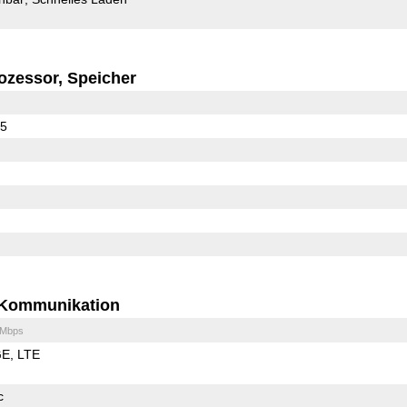
ozessor, Speicher
35
Kommunikation
 Mbps
GE
LTE
c