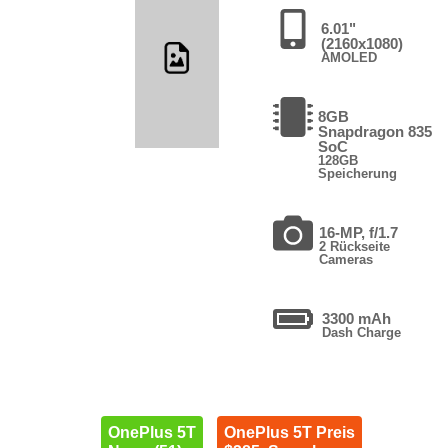
6.01"
(2160x1080)
AMOLED
8GB
Snapdragon 835
SoC
128GB
Speicherung
16-MP, f/1.7
2 Rückseite
Cameras
3300 mAh
Dash Charge
OnePlus 5T
OnePlus 5T Preis