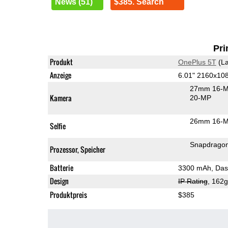
News (51)
$385. Search
Pri
Produkt
OnePlus 5T
(La
Anzeige
6.01" 2160x1
27mm 16-M
Kamera
20-MP
26mm 16-M
Selfie
Snapdrago
Prozessor, Speicher
Batterie
3300 mAh, Das
Design
IP Rating
, 162
Produktpreis
$385