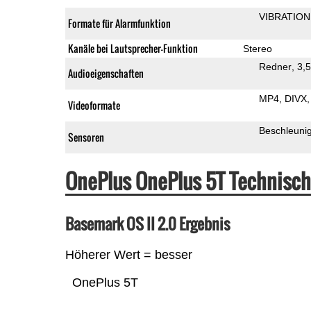
VIBRATION
Formate für Alarmfunktion
Kanäle bei Lautsprecher-Funktion
Stereo
Redner
3,
Audioeigenschaften
MP4
DIVX
Videoformate
Beschleuni
Sensoren
OnePlus OnePlus 5T Technisc
Basemark OS II 2.0 Ergebnis
Höherer Wert = besser
OnePlus 5T