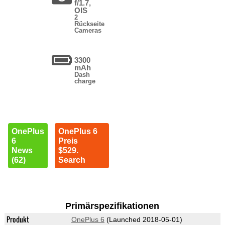
f/1.7,
OIS
2
Rückseite
Cameras
3300
mAh
Dash
charge
OnePlus
OnePlus 6
6
Preis
News
$529.
(62)
Search
Primärspezifikationen
Produkt
OnePlus 6
(Launched 2018-05-01)