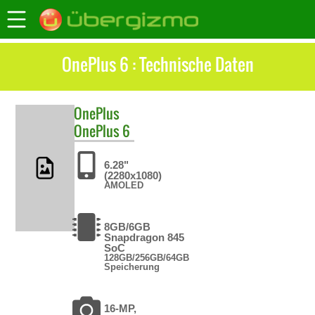
OnePlus 6 : Technische Daten
OnePlus
OnePlus 6
6.28"
(2280x1080)
AMOLED
8GB/6GB
Snapdragon 845
SoC
128GB/256GB/64GB
Speicherung
16-MP,