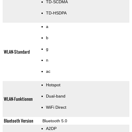
TD-SCDMA
TD-HSDPA
a
b
g
WLAN-Standard
n
ac
Hotspot
Dual-band
WLAN-Funktionen
WiFi Direct
Bluetooth Version
Bluetooth 5.0
A2DP