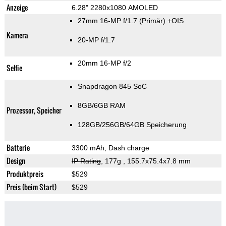
Anzeige
6.28" 2280x1080 AMOLED
27mm 16-MP f/1.7
(Primär)
+OIS
Kamera
20-MP f/1.7
20mm 16-MP f/2
Selfie
Snapdragon 845 SoC
8GB/6GB RAM
Prozessor, Speicher
128GB/256GB/64GB Speicherung
Batterie
3300 mAh, Dash charge
Design
IP Rating
, 177g
, 155.7x75.4x7.8 mm
Produktpreis
$529
Preis (beim Start)
$529