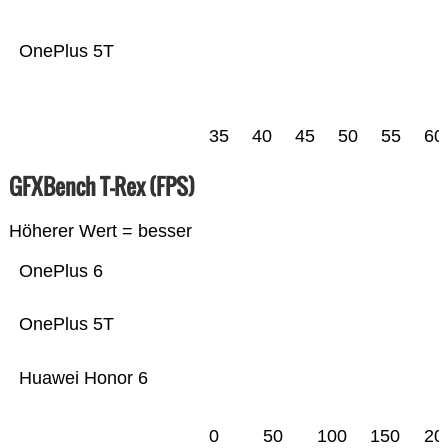
OnePlus 5T
35
40
45
50
55
60
GFXBench T-Rex (FPS)
Höherer Wert = besser
OnePlus 6
OnePlus 5T
Huawei Honor 6
0
50
100
150
20