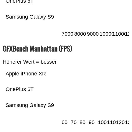
OnePlus 6T
Samsung Galaxy S9
7000
8000
9000
10000
11000
12
GFXBench Manhattan (FPS)
Höherer Wert = besser
Apple iPhone XR
OnePlus 6T
Samsung Galaxy S9
60
70
80
90
100
110
120
13