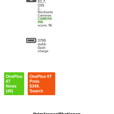
f/1.7,
OIS
2
Rückseite
Cameras
CAMERA
HW
score: 96
3700
mAh
Dash
charge
OnePlus
OnePlus 6T
6T
Preis
News
$349.
(46)
Search