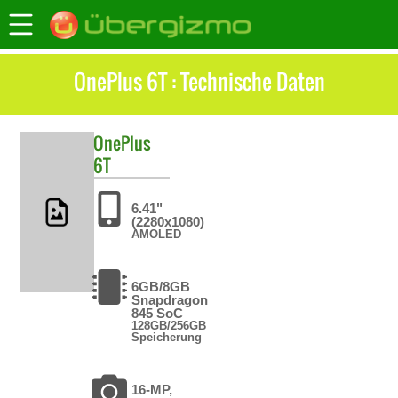
OnePlus 6T : Technische Daten
OnePlus
6T
6.41"
(2280x1080)
AMOLED
6GB/8GB
Snapdragon
845 SoC
128GB/256GB
Speicherung
16-MP,