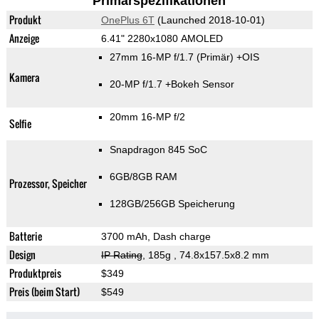
Primärspezifikationen
Produkt
OnePlus 6T
(Launched 2018-10-01)
Anzeige
6.41" 2280x1080 AMOLED
27mm 16-MP f/1.7
(Primär)
+OIS
Kamera
20-MP f/1.7
+Bokeh Sensor
20mm 16-MP f/2
Selfie
Snapdragon 845 SoC
6GB/8GB RAM
Prozessor, Speicher
128GB/256GB Speicherung
Batterie
3700 mAh, Dash charge
Design
IP Rating
, 185g
, 74.8x157.5x8.2 mm
Produktpreis
$349
Preis (beim Start)
$549