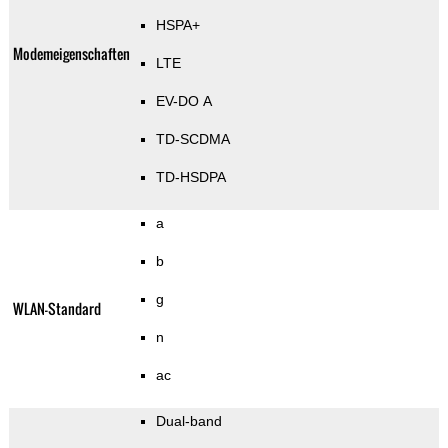
HSPA+
Modemeigenschaften
LTE
EV-DO A
TD-SCDMA
TD-HSDPA
a
b
g
WLAN-Standard
n
ac
Dual-band