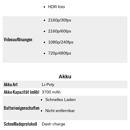
HDR foto
2160p/30fps
2160p/60fps
Videoauflösungen
1080p/240fps
720p/480fps
Akku
Akku-Art
Li-Poly
Akku-Kapazität (mAh)
3700 mAh
Schnelles Laden
Batterieeigenschaften
Nicht entfernbar
Schnellladeprotokoll
Dash charge