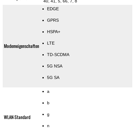
40, 41, 5, 66, 7, 8
EDGE
GPRS
HSPA+
LTE
Modemeigenschaften
TD-SCDMA
5G NSA
5G SA
a
b
g
WLAN-Standard
n