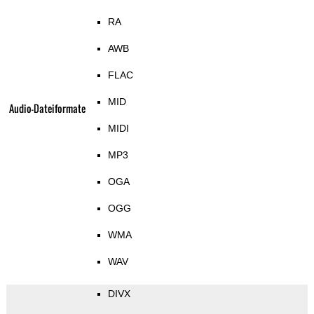
RA
AWB
FLAC
MID
Audio-Dateiformate
MIDI
MP3
OGA
OGG
WMA
WAV
DIVX