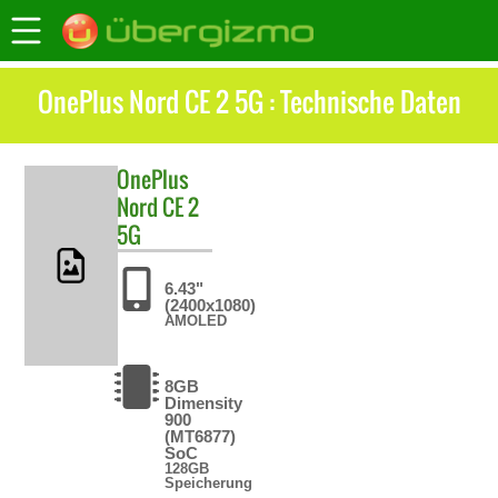
OnePlus Nord CE 2 5G : Technische Daten
OnePlus
Nord CE 2
5G
6.43"
(2400x1080)
AMOLED
8GB
Dimensity
900
(MT6877)
SoC
128GB
Speicherung