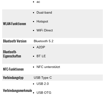
ac
Dual-band
Hotspot
WLAN-Funktionen
WiFi Direct
Bluetooth Version
Bluetooth 5.2
A2DP
Bluetooth-
Eigenschaften
BT LE
NFC unterstützt
NFC-Funktionen
Verbindungstyp
USB Type C
USB 2.0
Verbindungsmerkmale
USB OTG