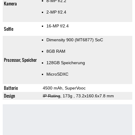
8-MP f/2.2
Kamera
2-MP f/2.4
16-MP f/2.4
Selfie
Dimensity 900 (MT6877) SoC
8GB RAM
Prozessor, Speicher
128GB Speicherung
MicroSDXC
Batterie
4500 mAh, SuperVooc
Design
IP Rating
, 173g
, 73.2x160.6x7.8 mm