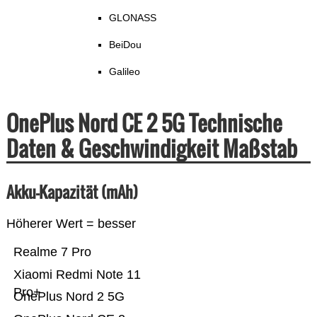
GLONASS
BeiDou
Galileo
OnePlus Nord CE 2 5G Technische
Daten & Geschwindigkeit Maßstab
Akku-Kapazität (mAh)
Höherer Wert = besser
Realme 7 Pro
Xiaomi Redmi Note 11
Pro+
OnePlus Nord 2 5G