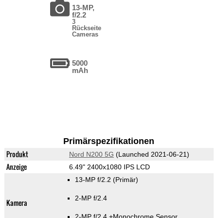
13-MP,
f/2.2
3
Rückseite
Cameras
5000
mAh
Primärspezifikationen
Produkt
Nord N200 5G
(Launched 2021-06-21)
Anzeige
6.49" 2400x1080 IPS LCD
13-MP f/2.2
(Primär)
2-MP f/2.4
Kamera
2-MP f/2.4
+Monochrome Sensor