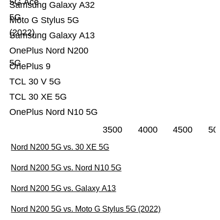
5G Ace
Samsung Galaxy A32
5G
Moto G Stylus 5G
(2022)
Samsung Galaxy A13
OnePlus Nord N200
5G
OnePlus 9
TCL 30 V 5G
TCL 30 XE 5G
OnePlus Nord N10 5G
3500
4000
4500
50
Nord N200 5G vs. 30 XE 5G
Nord N200 5G vs. Nord N10 5G
Nord N200 5G vs. Galaxy A13
Nord N200 5G vs. Moto G Stylus 5G (2022)