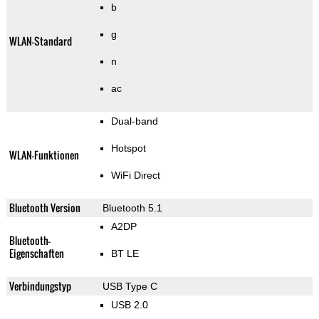
b
g
WLAN-Standard
n
ac
Dual-band
Hotspot
WLAN-Funktionen
WiFi Direct
Bluetooth Version
Bluetooth 5.1
A2DP
Bluetooth-
Eigenschaften
BT LE
Verbindungstyp
USB Type C
USB 2.0