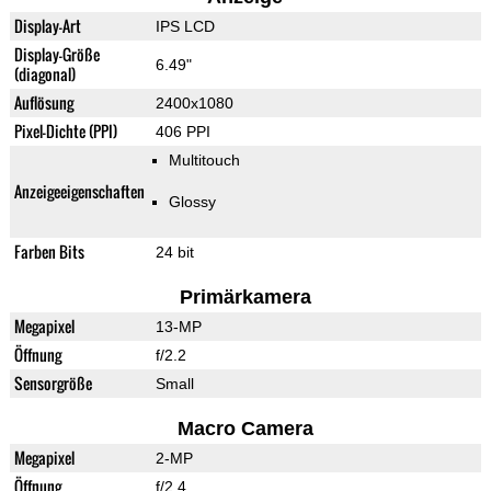
Display-Art
IPS LCD
Display-Größe
6.49"
(diagonal)
Auflösung
2400x1080
Pixel-Dichte (PPI)
406 PPI
Multitouch
Anzeigeeigenschaften
Glossy
Farben Bits
24 bit
Primärkamera
Megapixel
13-MP
Öffnung
f/2.2
Sensorgröße
Small
Macro Camera
Megapixel
2-MP
Öffnung
f/2.4