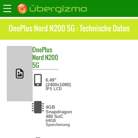
OnePlus Nord N200 5G : Technische Daten
OnePlus
Nord N200
5G
6.49"
(2400x1080)
IPS LCD
4GB
Snapdragon
480 SoC
64GB
Speicherung