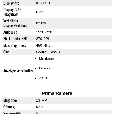
Display-Art
IPS LCD
Display-Größe
6.22"
(diagonal)
Verhältnis
82.0%
Display/Gehäuse
Auflösung
1520x720
Pixel-Dichte (PPI)
270 PPI
Max. Brightness
450 NITs
Glas
Gorilla Glass 3
Multitouch
Glossy
Anzeigeeigenschaften
2.5D
Primärkamera
Megapixel
13-MP
Öffnung
f/2.2
Sensorgröße
Small