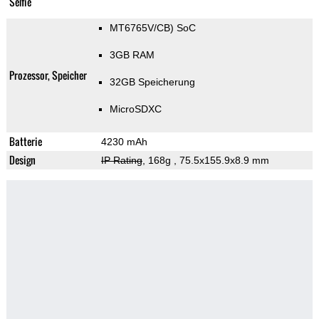
Selfie
MT6765V/CB) SoC
3GB RAM
Prozessor, Speicher
32GB Speicherung
MicroSDXC
Batterie
4230 mAh
Design
IP Rating
, 168g
, 75.5x155.9x8.9 mm