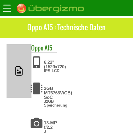
Oppo A15 : Technische Daten
Oppo
A15
6.22"
(1520x720)
IPS LCD
3GB
MT6765V/CB)
SoC
32GB
Speicherung
13-MP,
f/2.2
3