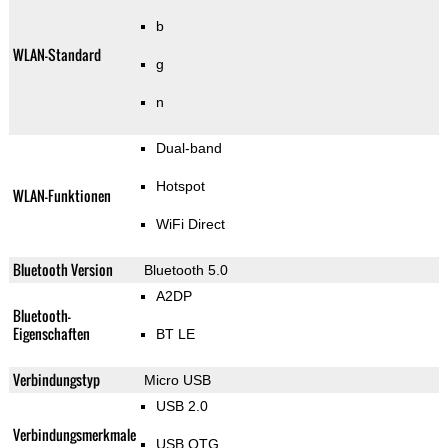
b
WLAN-Standard
g
n
Dual-band
Hotspot
WLAN-Funktionen
WiFi Direct
Bluetooth Version
Bluetooth 5.0
A2DP
Bluetooth-
Eigenschaften
BT LE
Verbindungstyp
Micro USB
USB 2.0
Verbindungsmerkmale
USB OTG