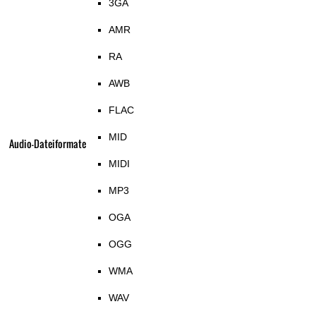
3GA
AMR
RA
AWB
FLAC
MID
Audio-Dateiformate
MIDI
MP3
OGA
OGG
WMA
WAV