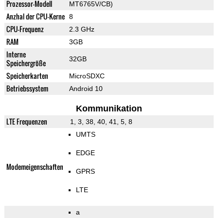
Prozessor-Modell
MT6765V/CB)
Anzhal der CPU-Kerne
8
CPU-Frequenz
2.3 GHz
RAM
3GB
Interne
32GB
Speichergröße
Speicherkarten
MicroSDXC
Betriebssystem
Android 10
Kommunikation
LTE Frequenzen
1, 3, 38, 40, 41, 5, 8
UMTS
EDGE
Modemeigenschaften
GPRS
LTE
a