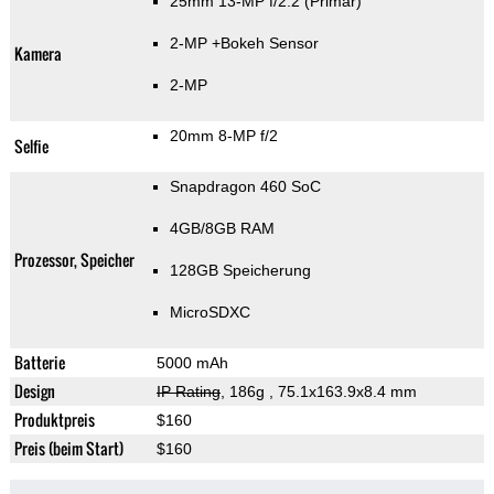
25mm 13-MP f/2.2
(Primär)
2-MP
+Bokeh Sensor
Kamera
2-MP
20mm 8-MP f/2
Selfie
Snapdragon 460 SoC
4GB/8GB RAM
Prozessor, Speicher
128GB Speicherung
MicroSDXC
Batterie
5000 mAh
Design
IP Rating
, 186g
, 75.1x163.9x8.4 mm
Produktpreis
$160
Preis (beim Start)
$160