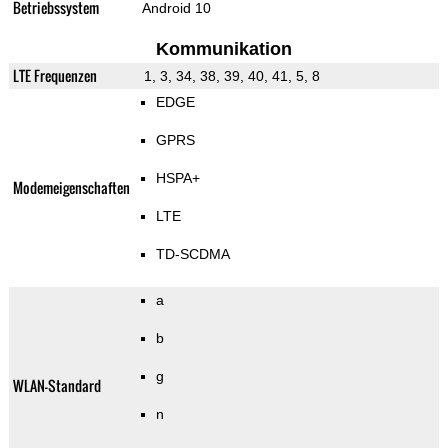
Betriebssystem
Android 10
Kommunikation
LTE Frequenzen
1, 3, 34, 38, 39, 40, 41, 5, 8
EDGE
GPRS
HSPA+
Modemeigenschaften
LTE
TD-SCDMA
a
b
g
WLAN-Standard
n