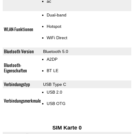
ac
Dual-band
Hotspot
WLAN-Funktionen
WiFi Direct
Bluetooth Version
Bluetooth 5.0
A2DP
Bluetooth-
Eigenschaften
BT LE
Verbindungstyp
USB Type C
USB 2.0
Verbindungsmerkmale
USB OTG
SIM Karte 0