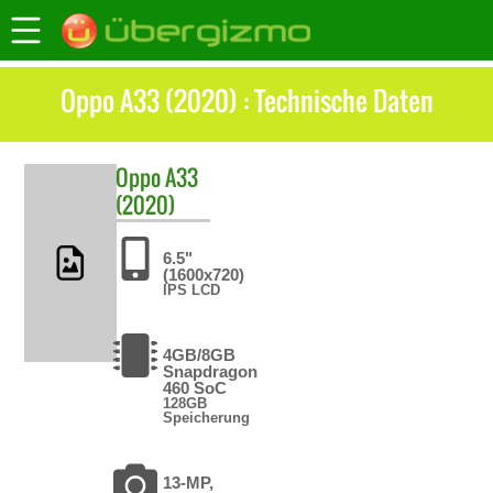
Oppo A33 (2020) : Technische Daten
Oppo
A33
(2020)
6.5"
(1600x720)
IPS LCD
4GB/8GB
Snapdragon
460 SoC
128GB
Speicherung
13-MP,