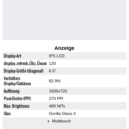
Anzeige
Display-Art
IPS LCD
display_refresh_Ühz_Ünum
120
Display-Größe (diagonal)
6.5"
Verhältnis
82.9%
Display/Gehäuse
Auflösung
1600x720
Pixel-Dichte (PPI)
270 PPI
Max. Brightness
480 NITs
Glas
Gorilla Glass 3
Multitouch