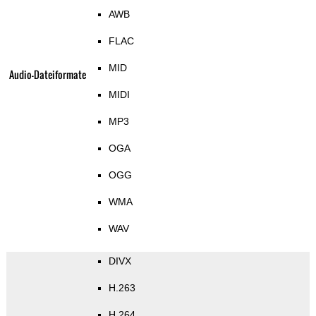
AWB
FLAC
MID
Audio-Dateiformate
MIDI
MP3
OGA
OGG
WMA
WAV
DIVX
H.263
H.264