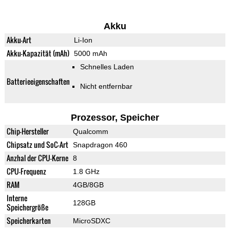
Akku
Akku-Art
Li-Ion
Akku-Kapazität (mAh)
5000 mAh
Schnelles Laden
Batterieeigenschaften
Nicht entfernbar
Prozessor, Speicher
Chip-Hersteller
Qualcomm
Chipsatz und SoC-Art
Snapdragon 460
Anzhal der CPU-Kerne
8
CPU-Frequenz
1.8 GHz
RAM
4GB/8GB
Interne
128GB
Speichergröße
Speicherkarten
MicroSDXC