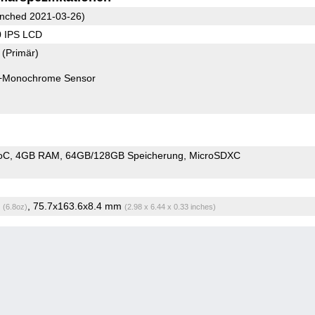
nched 2021-03-26)
0 IPS LCD
7
(Primär)
+Monochrome Sensor
oC
4GB RAM
64GB/128GB Speicherung
MicroSDXC
g
, 75.7x163.6x8.4 mm
(6.8oz)
(2.98 x 6.44 x 0.33 inches)