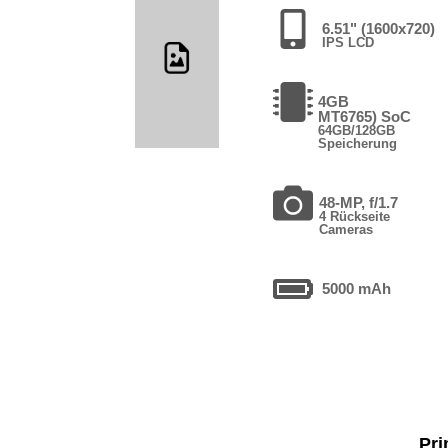
6.51" (1600x720)
IPS LCD
4GB
MT6765) SoC
64GB/128GB
Speicherung
48-MP, f/1.7
4 Rückseite
Cameras
5000 mAh
Pri