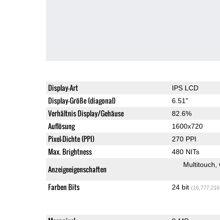
Display-Art
IPS LCD
Display-Größe (diagonal)
6.51"
Verhältnis Display/Gehäuse
82.6%
Auflösung
1600x720
Pixel-Dichte (PPI)
270 PPI
Max. Brightness
480 NITs
Multitouch
Anzeigeeigenschaften
Farben Bits
24 bit
(16,777,216