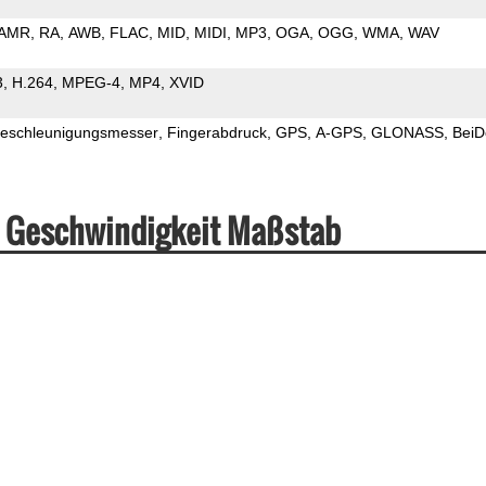
AMR
RA
AWB
FLAC
MID
MIDI
MP3
OGA
OGG
WMA
WAV
3
H.264
MPEG-4
MP4
XVID
eschleunigungsmesser
Fingerabdruck
GPS
A-GPS
GLONASS
BeiD
 Geschwindigkeit Maßstab