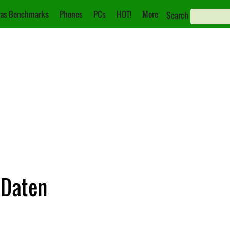
as Benchmarks
Phones
PCs
HOT!
More
Search
 Daten