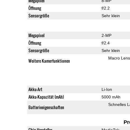
Megapixel
8-MP
Öffnung
f/2.2
Sensorgröße
Sehr klein
Megapixel
2-MP
Öffnung
f/2.4
Sensorgröße
Sehr klein
Macro Lens
Weitere Kamerfunktionen
Akku-Art
Li-Ion
Akku-Kapazität (mAh)
5000 mAh
Schnelles 
Batterieeigenschaften
Pr
Chip-Hersteller
MediaTek