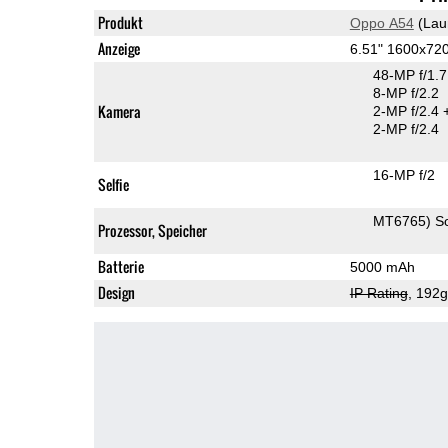
Produkt
Oppo A54
(Lau
Anzeige
6.51" 1600x72
48-MP f/1.
8-MP f/2.2
Kamera
2-MP f/2.4
2-MP f/2.4
16-MP f/2
Selfie
MT6765) S
Prozessor, Speicher
Batterie
5000 mAh
Design
IP Rating
, 192