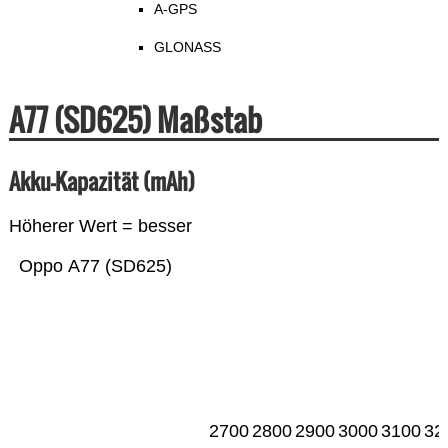
A-GPS
GLONASS
A77 (SD625) Maßstab
Akku-Kapazität (mAh)
Höherer Wert = besser
Oppo A77 (SD625)
2700
2800
2900
3000
3100
32