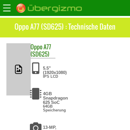
Oppo A77 (SD625) : Technische Daten
Oppo
A77
(SD625)
5.5"
(1920x1080)
IPS LCD
4GB
Snapdragon
625 SoC
64GB
Speicherung
13-MP,