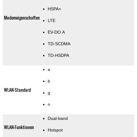
HSPA+
Modemeigenschaften
LTE
EV-DO A
TD-SCDMA
TD-HSDPA
a
b
WLAN-Standard
g
n
Dual-band
WLAN-Funktionen
Hotspot