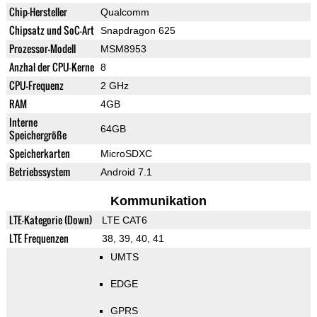
Chip-Hersteller
Qualcomm
Chipsatz und SoC-Art
Snapdragon 625
Prozessor-Modell
MSM8953
Anzhal der CPU-Kerne
8
CPU-Frequenz
2 GHz
RAM
4GB
Interne
64GB
Speichergröße
Speicherkarten
MicroSDXC
Betriebssystem
Android 7.1
Kommunikation
LTE-Kategorie (Down)
LTE CAT6
LTE Frequenzen
38, 39, 40, 41
UMTS
EDGE
GPRS