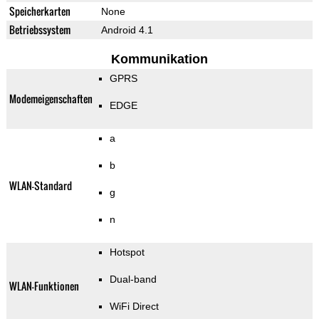
Speicherkarten
None
Betriebssystem
Android 4.1
Kommunikation
GPRS
Modemeigenschaften
EDGE
a
b
WLAN-Standard
g
n
Hotspot
Dual-band
WLAN-Funktionen
WiFi Direct