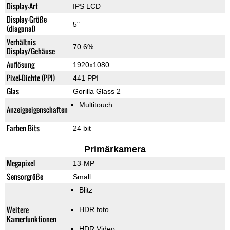
Display-Art
IPS LCD
Display-Größe
5"
(diagonal)
Verhältnis
70.6%
Display/Gehäuse
Auflösung
1920x1080
Pixel-Dichte (PPI)
441 PPI
Glas
Gorilla Glass 2
Multitouch
Anzeigeeigenschaften
Farben Bits
24 bit
Primärkamera
Megapixel
13-MP
Sensorgröße
Small
Blitz
Weitere
HDR foto
Kamerfunktionen
HDR Video