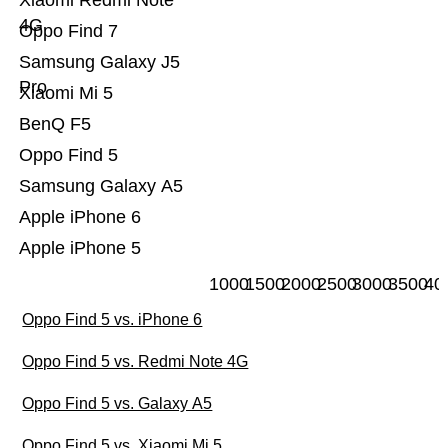
Xiaomi Redmi Note
4G
Oppo Find 7
Samsung Galaxy J5
Pro
Xiaomi Mi 5
BenQ F5
Oppo Find 5
Samsung Galaxy A5
Apple iPhone 6
Apple iPhone 5
1000
1500
2000
2500
3000
3500
40
Oppo Find 5 vs. iPhone 6
Oppo Find 5 vs. Redmi Note 4G
Oppo Find 5 vs. Galaxy A5
Oppo Find 5 vs. Xiaomi Mi 5