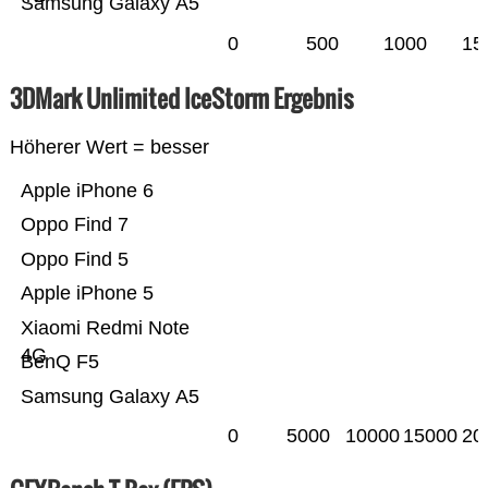
Samsung Galaxy A5
0
500
1000
15
3DMark Unlimited IceStorm Ergebnis
Höherer Wert = besser
Apple iPhone 6
Oppo Find 7
Oppo Find 5
Apple iPhone 5
Xiaomi Redmi Note
4G
BenQ F5
Samsung Galaxy A5
0
5000
10000
15000
20