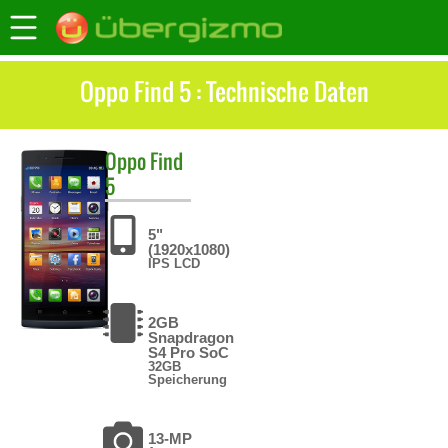
Oppo Find 5 : Technische Daten
Oppo
Find
5
5"
(1920x1080)
IPS LCD
2GB
Snapdragon
S4 Pro SoC
32GB
Speicherung
13-MP