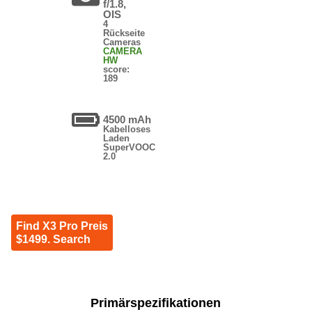
f/1.8,
OIS
4
Rückseite
Cameras
CAMERA
HW
score:
189
4500 mAh
Kabelloses
Laden
SuperVOOC
2.0
Find X3 Pro Preis
$1499. Search
Primärspezifikationen