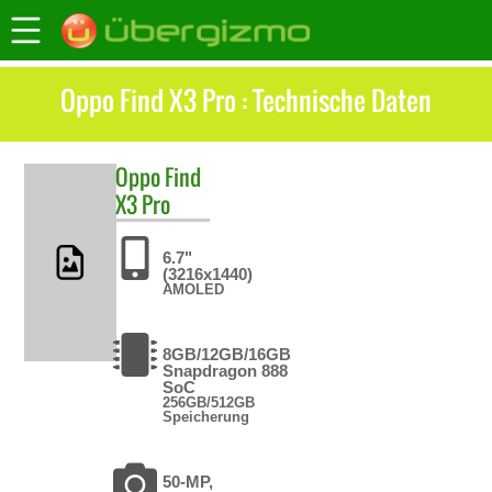
Oppo Find X3 Pro : Technische Daten
Oppo
Find
X3 Pro
6.7"
(3216x1440)
AMOLED
8GB/12GB/16GB
Snapdragon 888
SoC
256GB/512GB
Speicherung
50-MP,