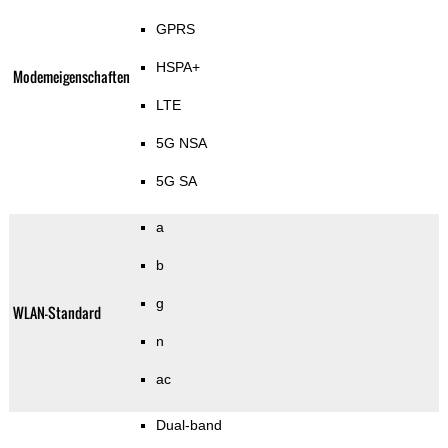
GPRS
HSPA+
Modemeigenschaften
LTE
5G NSA
5G SA
a
b
g
WLAN-Standard
n
ac
Dual-band