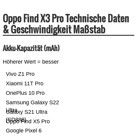
Oppo Find X3 Pro Technische Daten
& Geschwindigkeit Maßstab
Akku-Kapazität (mAh)
Höherer Wert = besser
Vivo Z1 Pro
Xiaomi 11T Pro
OnePlus 10 Pro
Samsung Galaxy S22
Ultra
Galaxy S21 Ultra
(SD888)
Oppo Find X5 Pro
Google Pixel 6