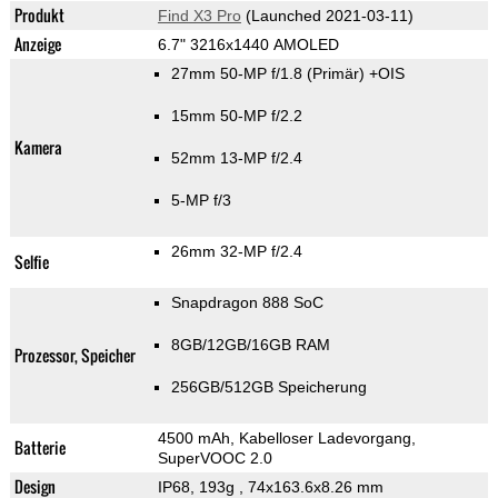
Produkt
Find X3 Pro
(Launched 2021-03-11)
Anzeige
6.7" 3216x1440 AMOLED
27mm 50-MP f/1.8
(Primär)
+OIS
15mm 50-MP f/2.2
Kamera
52mm 13-MP f/2.4
5-MP f/3
26mm 32-MP f/2.4
Selfie
Snapdragon 888 SoC
8GB/12GB/16GB RAM
Prozessor, Speicher
256GB/512GB Speicherung
4500 mAh, Kabelloser Ladevorgang,
Batterie
SuperVOOC 2.0
Design
IP68, 193g
, 74x163.6x8.26 mm