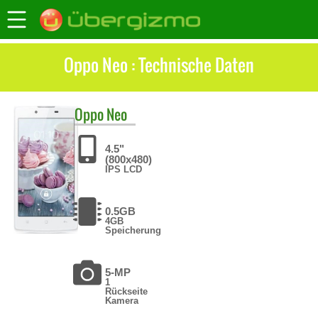
Oppo Neo : Technische Daten
Oppo
Neo
4.5"
(800x480)
IPS LCD
0.5GB
4GB
Speicherung
5-MP
1
Rückseite
Kamera