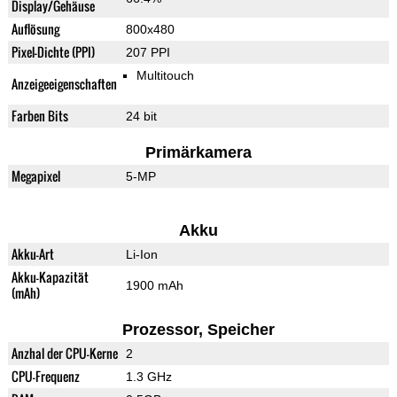
Display/Gehäuse
Auflösung
800x480
Pixel-Dichte (PPI)
207 PPI
Multitouch
Anzeigeeigenschaften
Farben Bits
24 bit
Primärkamera
Megapixel
5-MP
Akku
Akku-Art
Li-Ion
Akku-Kapazität
1900 mAh
(mAh)
Prozessor, Speicher
Anzhal der CPU-Kerne
2
CPU-Frequenz
1.3 GHz