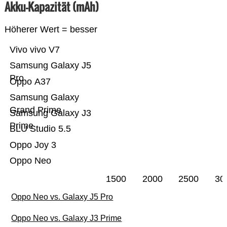
Akku-Kapazität (mAh)
Höherer Wert = besser
Vivo vivo V7
Samsung Galaxy J5
Pro
Oppo A37
Samsung Galaxy
Grand Prime
Samsung Galaxy J3
Prime
BLU Studio 5.5
Oppo Joy 3
Oppo Neo
1500
2000
2500
30
Oppo Neo vs. Galaxy J5 Pro
Oppo Neo vs. Galaxy J3 Prime