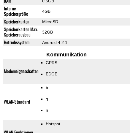
RAM
0.5GB
Interne
4GB
Speichergröße
Speicherkarten
MicroSD
Speicherkarten Max.
32GB
Speicherausbau
Betriebssystem
Android 4.2.1
Kommunikation
GPRS
Modemeigenschaften
EDGE
b
g
WLAN-Standard
n
Hotspot
WLAN-Funktionen