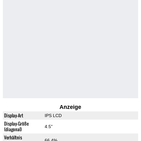
Anzeige
Display-Art
IPS LCD
Display-Größe
4.5"
(diagonal)
Verhältnis
66.4%