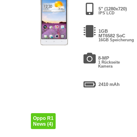
5" (1280x720)
IPS LCD
1GB
MT6582 SoC
16GB Speicherung
8-MP
1 Rückseite
Kamera
2410 mAh
Oppo R1
News (4)