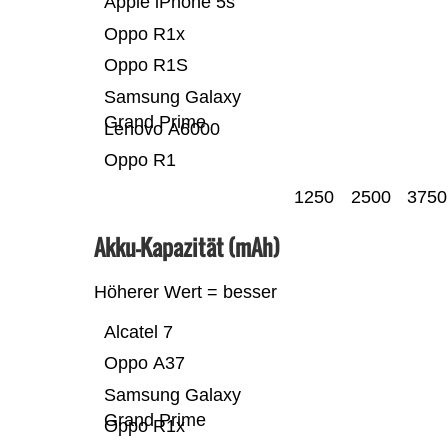
Apple iPhone 5s
Oppo R1x
Oppo R1S
Samsung Galaxy
Grand Prime
Lenovo A6000
Oppo R1
1250
2500
3750
Akku-Kapazität (mAh)
Höherer Wert = besser
Alcatel 7
Oppo A37
Samsung Galaxy
Grand Prime
Oppo R1x