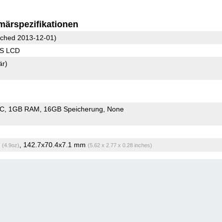
märspezifikationen
ched 2013-12-01)
PS LCD
är)
oC
1GB RAM
16GB Speicherung
None
g
, 142.7x70.4x7.1 mm
(4.9oz)
(5.62 x 2.77 x 0.28 inches)