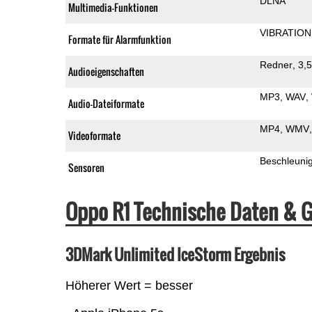
DLNA
Multimedia-Funktionen
VIBRATION
Formate für Alarmfunktion
Redner
3,
Audioeigenschaften
MP3
WAV
Audio-Dateiformate
MP4
WMV
Videoformate
Beschleuni
Sensoren
Oppo R1 Technische Daten & 
3DMark Unlimited IceStorm Ergebnis
Höherer Wert = besser