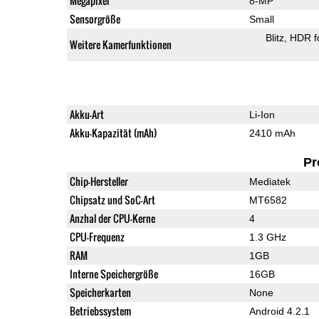
Megapixel
8-MP
Sensorgröße
Small
Blitz
HDR f
Weitere Kamerfunktionen
Akku-Art
Li-Ion
Akku-Kapazität (mAh)
2410 mAh
Pr
Chip-Hersteller
Mediatek
Chipsatz und SoC-Art
MT6582
Anzhal der CPU-Kerne
4
CPU-Frequenz
1.3 GHz
RAM
1GB
Interne Speichergröße
16GB
Speicherkarten
None
Betriebssystem
Android 4.2.1