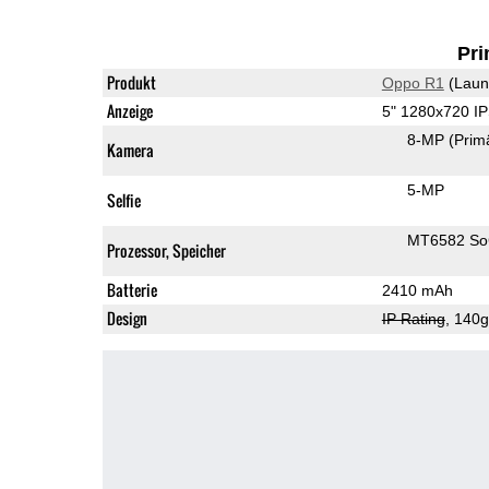
Pri
Produkt
Oppo R1
(Laun
Anzeige
5" 1280x720 I
8-MP
(Prim
Kamera
5-MP
Selfie
MT6582 S
Prozessor, Speicher
Batterie
2410 mAh
Design
IP Rating
, 140