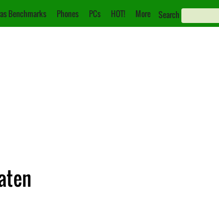
as Benchmarks
Phones
PCs
HOT!
More
Search
aten