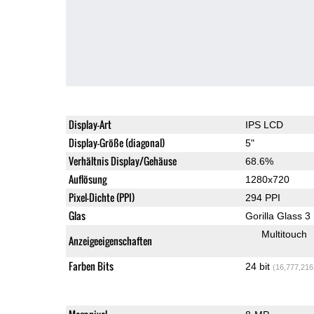
Display-Art
IPS LCD
Display-Größe (diagonal)
5"
Verhältnis Display/Gehäuse
68.6%
Auflösung
1280x720
Pixel-Dichte (PPI)
294 PPI
Glas
Gorilla Glass 3
Multitouch
Anzeigeeigenschaften
Farben Bits
24 bit
(16,777,216