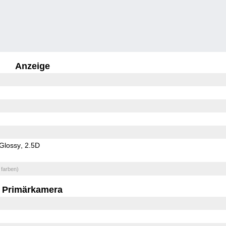
Anzeige
Glossy
2.5D
 farben)
Primärkamera