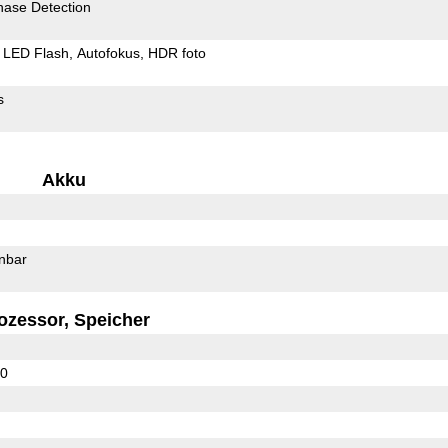
hase Detection
LED Flash
Autofokus
HDR foto
s
Akku
rnbar
ozessor, Speicher
60