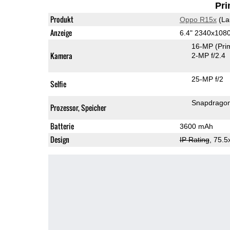
Pri
Produkt
Oppo R15x
(La
Anzeige
6.4" 2340x10
16-MP
(Pri
Kamera
2-MP f/2.4
25-MP f/2
Selfie
Snapdrago
Prozessor, Speicher
Batterie
3600 mAh
Design
IP Rating
, 75.