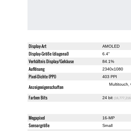
Display-Art
AMOLED
Display-Größe (diagonal)
6.4"
Verhältnis Display/Gehäuse
84.1%
Auflösung
2340x1080
Pixel-Dichte (PPI)
403 PPI
Multitouch
Anzeigeeigenschaften
Farben Bits
24 bit
(16,777,216
Megapixel
16-MP
Sensorgröße
Small