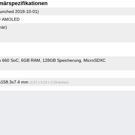
märspezifikationen
unched 2018-10-01)
80 AMOLED
mär)
n 660 SoC
6GB RAM
128GB Speicherung
MicroSDXC
5x158.3x7.4 mm
(2.97 x 6.23 x 0.29 inches)