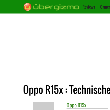
Reviews
Camer
Oppo R15x : Technisch
Oppo
R15x