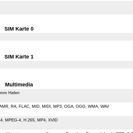
SIM Karte 0
SIM Karte 1
Multimedia
5mm Hafen
AMR
RA
FLAC
MID
MIDI
MP3
OGA
OGG
WMA
WAV
64
MPEG-4
H.265
MP4
XVID