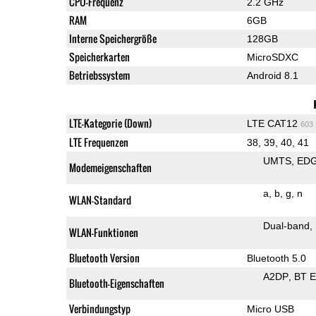
CPU-Frequenz
2.2 GHz
RAM
6GB
Interne Speichergröße
128GB
Speicherkarten
MicroSDXC
Betriebssystem
Android 8.1
LTE-Kategorie (Down)
LTE CAT12
603
LTE Frequenzen
38, 39, 40, 41
UMTS
ED
Modemeigenschaften
a
b
g
n
WLAN-Standard
Dual-band
WLAN-Funktionen
Bluetooth Version
Bluetooth 5.0
A2DP
BT 
Bluetooth-Eigenschaften
Verbindungstyp
Micro USB