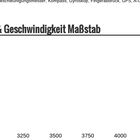
eschleunigungsmesser
Kompass
Gyroskop
Fingerabdruck
GPS
A-
& Geschwindigkeit Maßstab
3250
3500
3750
4000