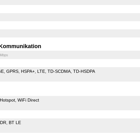
Kommunikation
 Mbps
GE
GPRS
HSPA+
LTE
TD-SCDMA
TD-HSDPA
Hotspot
WiFi Direct
EDR
BT LE