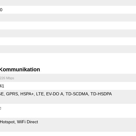
70
Kommunikation
/226 Mbps
 41
GE
GPRS
HSPA+
LTE
EV-DO A
TD-SCDMA
TD-HSDPA
c
Hotspot
WiFi Direct