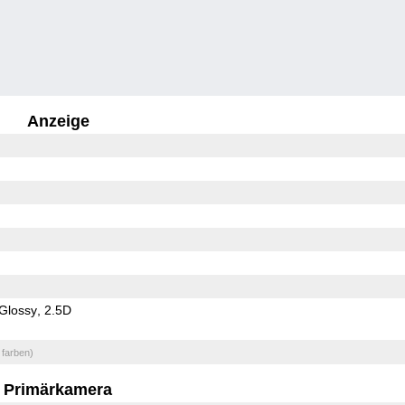
Anzeige
Glossy
2.5D
 farben)
Primärkamera