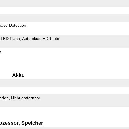
hase Detection
LED Flash
Autofokus
HDR foto
s
Akku
Laden
Nicht entfernbar
ozessor, Speicher