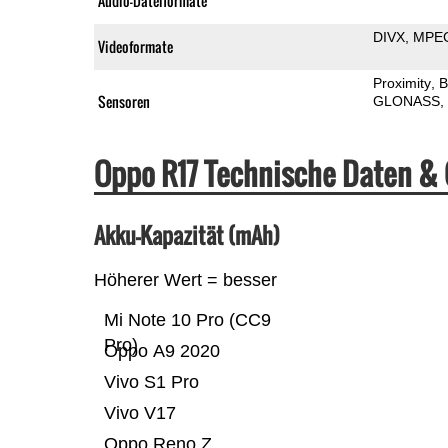
Audio-Dateiformate
DIVX
MPE
Videoformate
Proximity
B
Sensoren
GLONASS
Oppo R17 Technische Daten &
Akku-Kapazität (mAh)
Höherer Wert = besser
Mi Note 10 Pro (CC9
Pro)
Oppo A9 2020
Vivo S1 Pro
Vivo V17
Oppo Reno Z