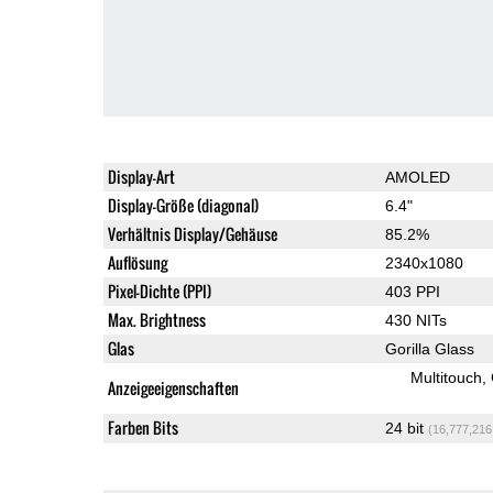
Display-Art
AMOLED
Display-Größe (diagonal)
6.4"
Verhältnis Display/Gehäuse
85.2%
Auflösung
2340x1080
Pixel-Dichte (PPI)
403 PPI
Max. Brightness
430 NITs
Glas
Gorilla Glass
Multitouch
Anzeigeeigenschaften
Farben Bits
24 bit
(16,777,216