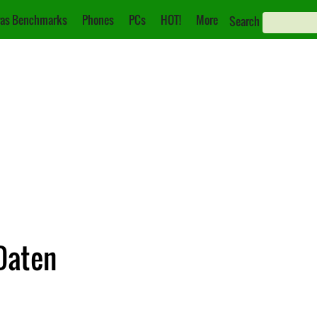
as Benchmarks
Phones
PCs
HOT!
More
Search
Daten