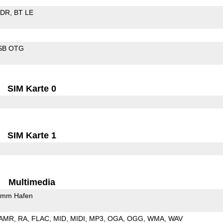
EDR
BT LE
SB OTG
SIM Karte 0
SIM Karte 1
Multimedia
5mm Hafen
AMR
RA
FLAC
MID
MIDI
MP3
OGA
OGG
WMA
WAV