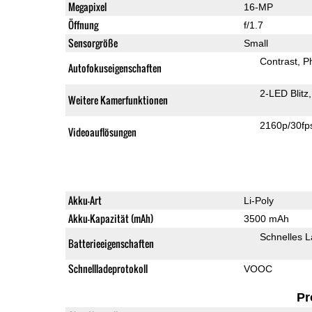
Megapixel
16-MP
Öffnung
f/1.7
Sensorgröße
Small
Contrast
P
Autofokuseigenschaften
2-LED Blitz
Weitere Kamerfunktionen
2160p/30fp
Videoauflösungen
Akku-Art
Li-Poly
Akku-Kapazität (mAh)
3500 mAh
Schnelles 
Batterieeigenschaften
Schnellladeprotokoll
VOOC
Pr