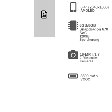
6.4" (2340x1080)
AMOLED
6GB/8GB
Snapdragon 670
SoC
128GB
Speicherung
16-MP, f/1.7
2 Rückseite
Cameras
3500 mAh
VOOC