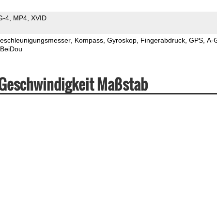
G-4
MP4
XVID
eschleunigungsmesser
Kompass
Gyroskop
Fingerabdruck
GPS
A-
BeiDou
 Geschwindigkeit Maßstab