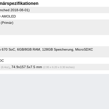
märspezifikationen
nched 2018-08-01)
80 AMOLED
7
(Primär)
n 670 SoC
6GB/8GB RAM
128GB Speicherung
MicroSDXC
OC
g
, 74.9x157.5x7.5 mm
(6.4oz)
(2.95 x 6.20 x 0.30 inches)