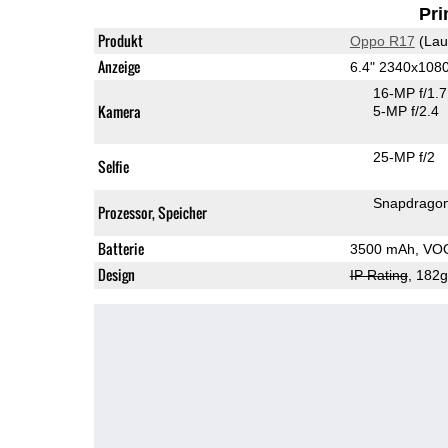
Pri
Produkt
Oppo R17
(Lau
Anzeige
6.4" 2340x10
16-MP f/1.
Kamera
5-MP f/2.4
25-MP f/2
Selfie
Snapdrago
Prozessor, Speicher
Batterie
3500 mAh, VO
Design
IP Rating
, 182