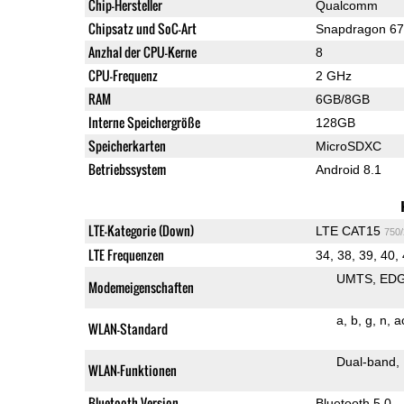
Chip-Hersteller
Qualcomm
Chipsatz und SoC-Art
Snapdragon 6
Anzhal der CPU-Kerne
8
CPU-Frequenz
2 GHz
RAM
6GB/8GB
Interne Speichergröße
128GB
Speicherkarten
MicroSDXC
Betriebssystem
Android 8.1
LTE-Kategorie (Down)
LTE CAT15
750
LTE Frequenzen
34, 38, 39, 40,
UMTS
ED
Modemeigenschaften
a
b
g
n
a
WLAN-Standard
Dual-band
WLAN-Funktionen
Bluetooth Version
Bluetooth 5.0