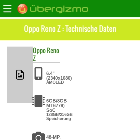
Oppo Reno Z : Technische Daten
Oppo
Reno
Z
6.4"
(2340x1080)
AMOLED
6GB/8GB
MT6779)
SoC
128GB/256GB
Speicherung
48-MP,