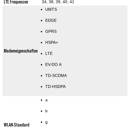
LTE Frequenzen
34, 38, 39, 40, 41
UMTS
EDGE
GPRS
HSPA+
Modemeigenschaften
LTE
EV-DO A
TD-SCDMA
TD-HSDPA
a
b
g
WLAN-Standard