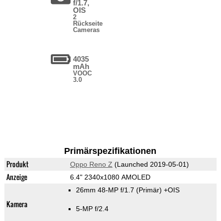
f/1.7,
OIS
2
Rückseite
Cameras
4035
mAh
VOOC
3.0
Primärspezifikationen
Produkt
Oppo Reno Z
(Launched 2019-05-01)
Anzeige
6.4" 2340x1080 AMOLED
26mm 48-MP f/1.7
(Primär)
+OIS
Kamera
5-MP f/2.4