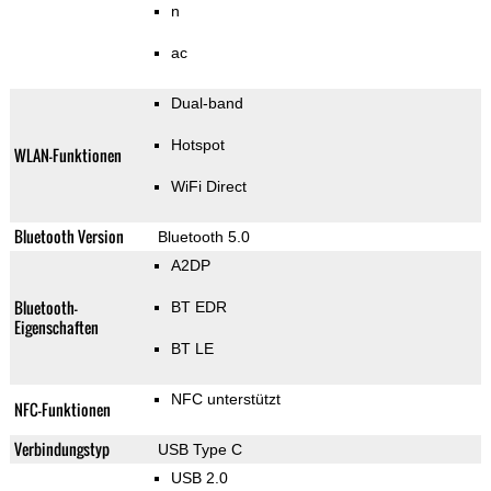
n
ac
Dual-band
Hotspot
WLAN-Funktionen
WiFi Direct
Bluetooth Version
Bluetooth 5.0
A2DP
Bluetooth-
BT EDR
Eigenschaften
BT LE
NFC unterstützt
NFC-Funktionen
Verbindungstyp
USB Type C
USB 2.0