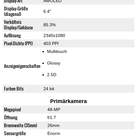
Display-Art
AMOLED
Display-Größe
6.4"
(diagonal)
Verhältnis
85.3%
Display/Gehäuse
Auflösung
2340x1080
Pixel-Dichte (PPI)
403 PPI
Multitouch
Glossy
Anzeigeeigenschaften
2.5D
Farben Bits
24 bit
Primärkamera
Megapixel
48-MP
Öffnung
f/1.7
Brennweite (35mm)
26mm
Sensorgröße
Enorm