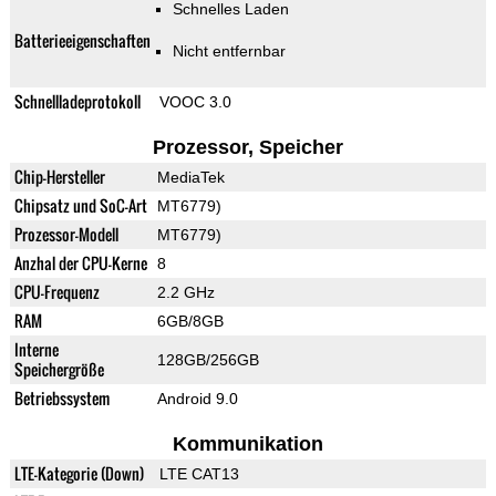
Schnelles Laden
Batterieeigenschaften
Nicht entfernbar
Schnellladeprotokoll
VOOC 3.0
Prozessor, Speicher
Chip-Hersteller
MediaTek
Chipsatz und SoC-Art
MT6779)
Prozessor-Modell
MT6779)
Anzhal der CPU-Kerne
8
CPU-Frequenz
2.2 GHz
RAM
6GB/8GB
Interne
128GB/256GB
Speichergröße
Betriebssystem
Android 9.0
Kommunikation
LTE-Kategorie (Down)
LTE CAT13