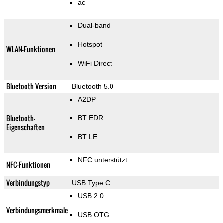
ac
Dual-band
Hotspot
WLAN-Funktionen
WiFi Direct
Bluetooth Version
Bluetooth 5.0
A2DP
Bluetooth-
BT EDR
Eigenschaften
BT LE
NFC unterstützt
NFC-Funktionen
Verbindungstyp
USB Type C
USB 2.0
Verbindungsmerkmale
USB OTG