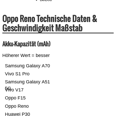
Oppo Reno Technische Daten &
Geschwindigkeit Maßstab
Akku-Kapazität (mAh)
Höherer Wert = besser
Samsung Galaxy A70
Vivo S1 Pro
Samsung Galaxy A51
5G
Vivo V17
Oppo F15
Oppo Reno
Huawei P30