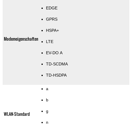
EDGE
GPRS
HSPA+
Modemeigenschaften
LTE
EV-DO A
TD-SCDMA
TD-HSDPA
a
b
g
WLAN-Standard
n