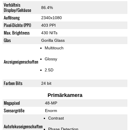
Verhältnis
86.4%
Display/Gehäuse
Auflösung
2340x1080
Pixel-Dichte (PPI)
403 PPI
Max. Brightness
430 NITs
Glas
Gorilla Glass
Multitouch
Glossy
Anzeigeeigenschaften
2.5D
Farben Bits
24 bit
Primärkamera
Megapixel
48-MP
Sensorgröße
Enorm
Contrast
Autofokuseigenschaften
Phase Detection