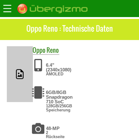
Oppo Reno : Technische Daten
Oppo
Reno
6.4"
(2340x1080)
AMOLED
6GB/8GB
Snapdragon
710 SoC
128GB/256GB
Speicherung
48-MP
2
Rückseite