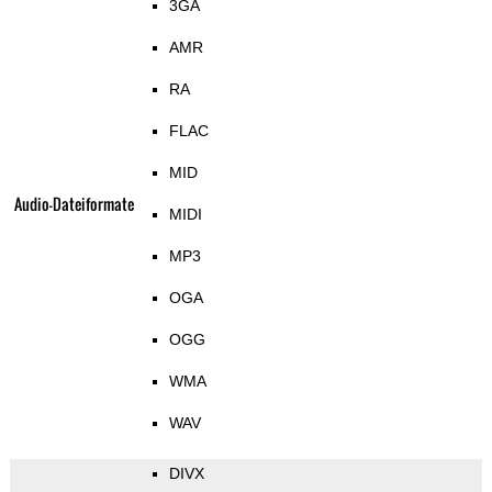
3GA
AMR
RA
FLAC
MID
Audio-Dateiformate
MIDI
MP3
OGA
OGG
WMA
WAV
DIVX