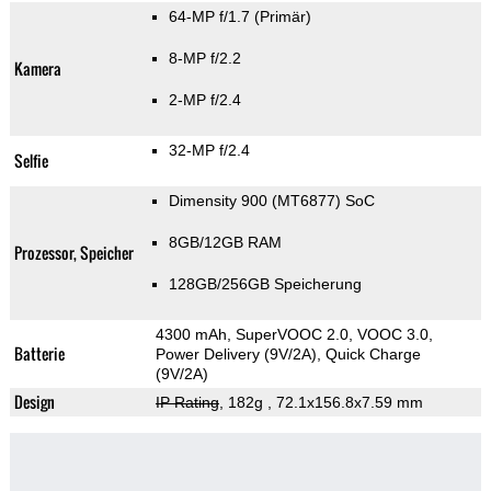
64-MP f/1.7
(Primär)
8-MP f/2.2
Kamera
2-MP f/2.4
32-MP f/2.4
Selfie
Dimensity 900 (MT6877) SoC
8GB/12GB RAM
Prozessor, Speicher
128GB/256GB Speicherung
4300 mAh, SuperVOOC 2.0, VOOC 3.0,
Batterie
Power Delivery (9V/2A), Quick Charge
(9V/2A)
Design
IP Rating
, 182g
, 72.1x156.8x7.59 mm