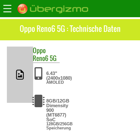
Oppo Reno6 5G : Technische Daten
Oppo
Reno6 5G
6.43"
(2400x1080)
AMOLED
8GB/12GB
Dimensity
900
(MT6877)
SoC
128GB/256GB
Speicherung