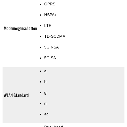
GPRS
HSPA+
LTE
Modemeigenschaften
TD-SCDMA
5G NSA
5G SA
a
b
g
WLAN-Standard
n
ac