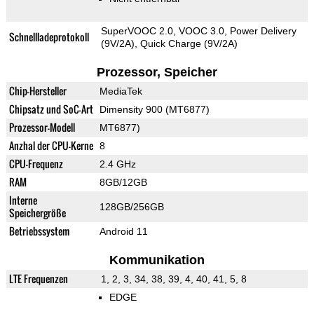
SuperVOOC 2.0, VOOC 3.0, Power Delivery
Schnellladeprotokoll
(9V/2A), Quick Charge (9V/2A)
Prozessor, Speicher
Chip-Hersteller
MediaTek
Chipsatz und SoC-Art
Dimensity 900 (MT6877)
Prozessor-Modell
MT6877)
Anzhal der CPU-Kerne
8
CPU-Frequenz
2.4 GHz
RAM
8GB/12GB
Interne
128GB/256GB
Speichergröße
Betriebssystem
Android 11
Kommunikation
LTE Frequenzen
1, 2, 3, 34, 38, 39, 4, 40, 41, 5, 8
EDGE