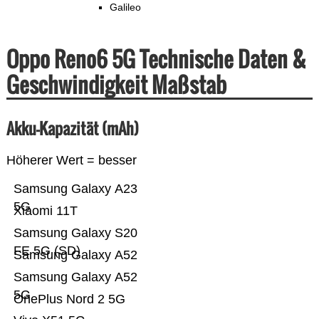
Galileo
Oppo Reno6 5G Technische Daten &
Geschwindigkeit Maßstab
Akku-Kapazität (mAh)
Höherer Wert = besser
Samsung Galaxy A23
5G
Xiaomi 11T
Samsung Galaxy S20
FE 5G (SD)
Samsung Galaxy A52
Samsung Galaxy A52
5G
OnePlus Nord 2 5G