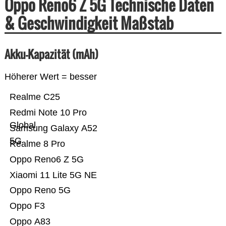
Oppo Reno6 Z 5G Technische Daten
& Geschwindigkeit Maßstab
Akku-Kapazität (mAh)
Höherer Wert = besser
Realme C25
Redmi Note 10 Pro
Global
Samsung Galaxy A52
5G
Realme 8 Pro
Oppo Reno6 Z 5G
Xiaomi 11 Lite 5G NE
Oppo Reno 5G
Oppo F3
Oppo A83