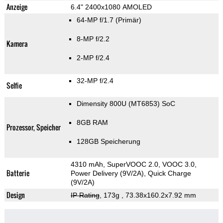
Anzeige
6.4" 2400x1080 AMOLED
64-MP f/1.7
(Primär)
8-MP f/2.2
Kamera
2-MP f/2.4
32-MP f/2.4
Selfie
Dimensity 800U (MT6853) SoC
8GB RAM
Prozessor, Speicher
128GB Speicherung
4310 mAh, SuperVOOC 2.0, VOOC 3.0,
Batterie
Power Delivery (9V/2A), Quick Charge
(9V/2A)
Design
IP Rating
, 173g
, 73.38x160.2x7.92 mm