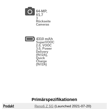
64-MP,
f/1.7
3
Rückseite
Cameras
4310 mAh
SuperVOOC
2.0, VOOC
3.0, Power
Delivery
(9V/2A),
Quick
Charge
(9V/2A)
Primärspezifikationen
Produkt
Reno6 Z 5G
(Launched 2021-07-20)