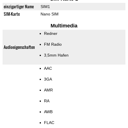
einzigartiger Name
SIM1
SIM-Karte
Nano SIM
Multimedia
Redner
FM Radio
Audioeigenschaften
3,5mm Hafen
AAC
3GA
AMR
RA
AWB
FLAC