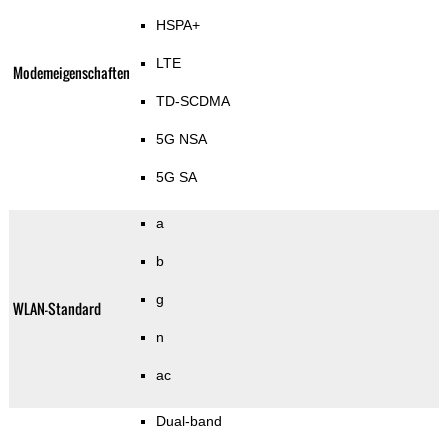
HSPA+
LTE
Modemeigenschaften
TD-SCDMA
5G NSA
5G SA
a
b
g
WLAN-Standard
n
ac
Dual-band