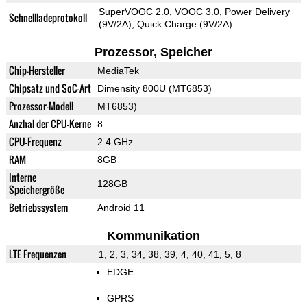
SuperVOOC 2.0, VOOC 3.0, Power Delivery
Schnellladeprotokoll
(9V/2A), Quick Charge (9V/2A)
Prozessor, Speicher
Chip-Hersteller
MediaTek
Chipsatz und SoC-Art
Dimensity 800U (MT6853)
Prozessor-Modell
MT6853)
Anzhal der CPU-Kerne
8
CPU-Frequenz
2.4 GHz
RAM
8GB
Interne
128GB
Speichergröße
Betriebssystem
Android 11
Kommunikation
LTE Frequenzen
1, 2, 3, 34, 38, 39, 4, 40, 41, 5, 8
EDGE
GPRS