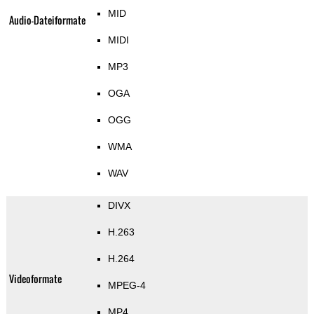
MID
Audio-Dateiformate
MIDI
MP3
OGA
OGG
WMA
WAV
DIVX
H.263
H.264
Videoformate
MPEG-4
MP4