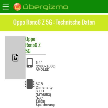
Oppo Reno6 Z 5G : Technische Daten
Oppo
Reno6 Z
5G
6.4"
(2400x1080)
AMOLED
8GB
Dimensity
800U
(MT6853)
SoC
128GB
Speicherung