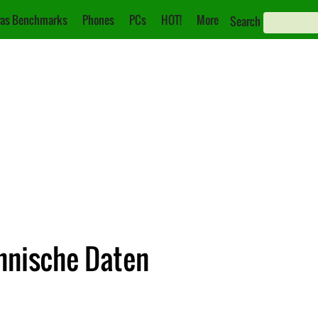
as Benchmarks
Phones
PCs
HOT!
More
Search
chnische Daten