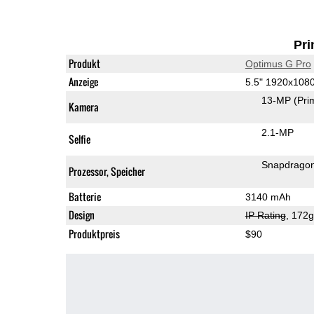
Pri
Produkt
Optimus G Pro
Anzeige
5.5" 1920x108
13-MP
(Pri
Kamera
2.1-MP
Selfie
Snapdragon
Prozessor, Speicher
Batterie
3140 mAh
Design
IP Rating
, 172
Produktpreis
$90