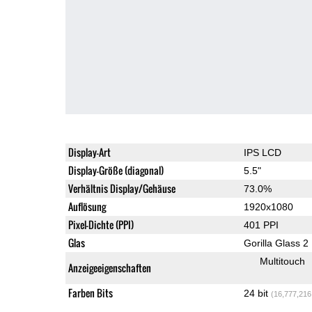
Display-Art
IPS LCD
Display-Größe (diagonal)
5.5"
Verhältnis Display/Gehäuse
73.0%
Auflösung
1920x1080
Pixel-Dichte (PPI)
401 PPI
Glas
Gorilla Glass 2
Multitouch
Anzeigeeigenschaften
Farben Bits
24 bit
(16,777,216