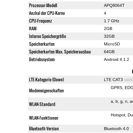
Prozessor-Modell
APQ8064T
Anzhal der CPU-Kerne
4
CPU-Frequenz
1.7 GHz
RAM
2GB
Interne Speichergröße
32GB
Speicherkarten
MicroSD
Speicherkarten Max. Speicherausbau
64GB
Betriebssystem
Android 4.1.2
LTE-Kategorie (Down)
LTE CAT3
102/5
GPRS
ED
Modemeigenschaften
a
b
g
n
a
WLAN-Standard
Hotspot
Du
WLAN-Funktionen
Bluetooth Version
Bluetooth 4.0