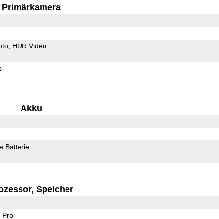
Primärkamera
oto
HDR Video
s
Akku
 Batterie
ozessor, Speicher
 Pro