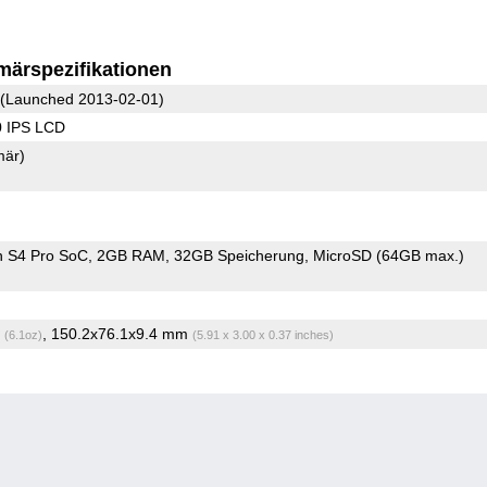
märspezifikationen
(Launched 2013-02-01)
0 IPS LCD
mär)
 S4 Pro SoC
2GB RAM
32GB Speicherung
MicroSD (64GB max.)
g
, 150.2x76.1x9.4 mm
(6.1oz)
(5.91 x 3.00 x 0.37 inches)