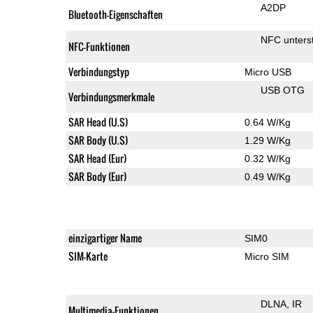
A2DP
Bluetooth-Eigenschaften
NFC unterst
NFC-Funktionen
Verbindungstyp
Micro USB
USB OTG
Verbindungsmerkmale
SAR Head (U.S)
0.64 W/Kg
SAR Body (U.S)
1.29 W/Kg
SAR Head (Eur)
0.32 W/Kg
SAR Body (Eur)
0.49 W/Kg
einzigartiger Name
SIM0
SIM-Karte
Micro SIM
DLNA
IR
Multimedia-Funktionen