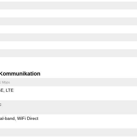
Kommunikation
1 Mbps
GE
LTE
c
al-band
WiFi Direct