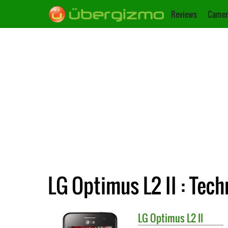
Reviews
Camer
LG Optimus L2 II : Tec
LG
Optimus L2 II