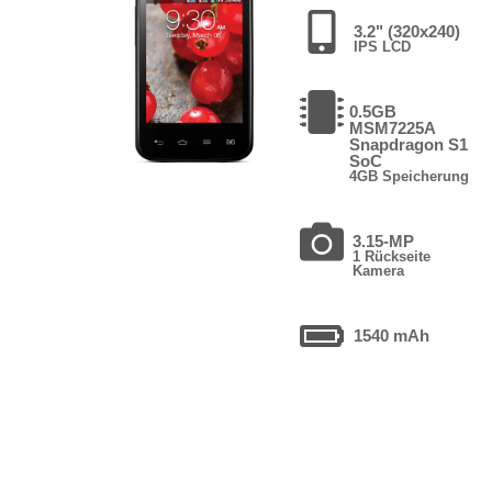
3.2" (320x240)
IPS LCD
0.5GB
MSM7225A
Snapdragon S1
SoC
4GB Speicherung
3.15-MP
1 Rückseite
Kamera
1540 mAh