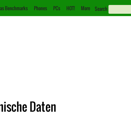
as Benchmarks
Phones
PCs
HOT!
More
Search
hnische Daten