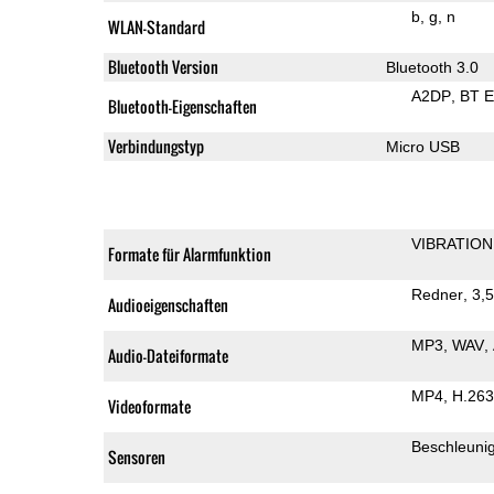
b
g
n
WLAN-Standard
Bluetooth Version
Bluetooth 3.0
A2DP
BT 
Bluetooth-Eigenschaften
Verbindungstyp
Micro USB
VIBRATION
Formate für Alarmfunktion
Redner
3,
Audioeigenschaften
MP3
WAV
Audio-Dateiformate
MP4
H.263
Videoformate
Beschleuni
Sensoren