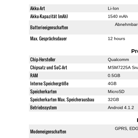
Akku-Art
Li-Ion
Akku-Kapazität (mAh)
1540 mAh
Abnehmbare
Batterieeigenschaften
Max. Gesprächsdauer
12 hours
Pr
Chip-Hersteller
Qualcomm
Chipsatz und SoC-Art
MSM7225A Sna
RAM
0.5GB
Interne Speichergröße
4GB
Speicherkarten
MicroSD
Speicherkarten Max. Speicherausbau
32GB
Betriebssystem
Android 4.1.2
GPRS
ED
Modemeigenschaften