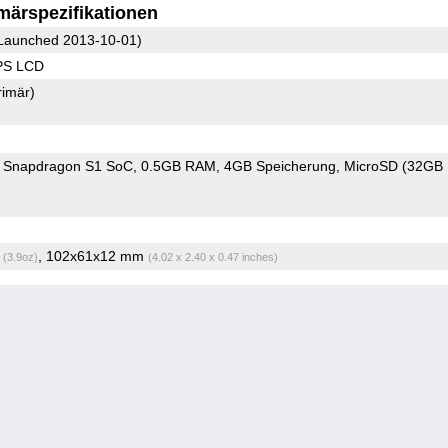
märspezifikationen
Launched 2013-10-01)
IPS LCD
rimär)
Snapdragon S1 SoC
0.5GB RAM
4GB Speicherung
MicroSD (32GB
g
, 102x61x12 mm
(3.9oz)
(4.02 x 2.40 x 0.47 inches)