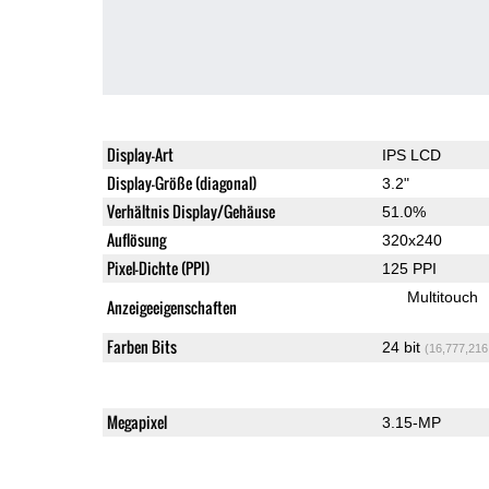
Display-Art
IPS LCD
Display-Größe (diagonal)
3.2"
Verhältnis Display/Gehäuse
51.0%
Auflösung
320x240
Pixel-Dichte (PPI)
125 PPI
Multitouch
Anzeigeeigenschaften
Farben Bits
24 bit
(16,777,216
Megapixel
3.15-MP