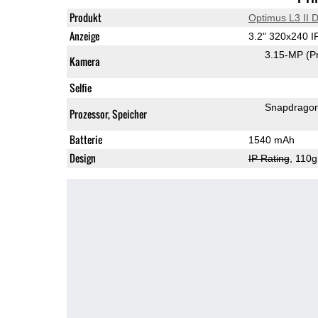
Produkt
Optimus L3 II 
Anzeige
3.2" 320x240 
3.15-MP
(P
Kamera
Selfie
Snapdrago
Prozessor, Speicher
Batterie
1540 mAh
Design
IP Rating
, 110