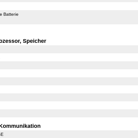
 Batterie
ozessor, Speicher
1
Kommunikation
GE