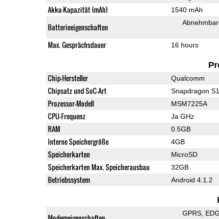
Akku-Kapazität (mAh)
1540 mAh
Abnehmbare
Batterieeigenschaften
Max. Gesprächsdauer
16 hours
Pr
Chip-Hersteller
Qualcomm
Chipsatz und SoC-Art
Snapdragon S
Prozessor-Modell
MSM7225A
CPU-Frequenz
Ja GHz
RAM
0.5GB
Interne Speichergröße
4GB
Speicherkarten
MicroSD
Speicherkarten Max. Speicherausbau
32GB
Betriebssystem
Android 4.1.2
GPRS
ED
Modemeigenschaften