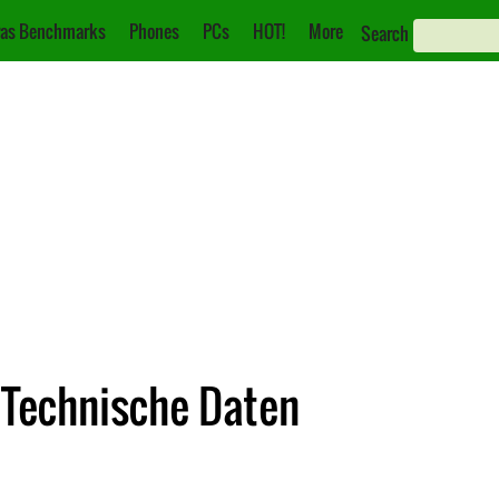
as Benchmarks
Phones
PCs
HOT!
More
Search
: Technische Daten