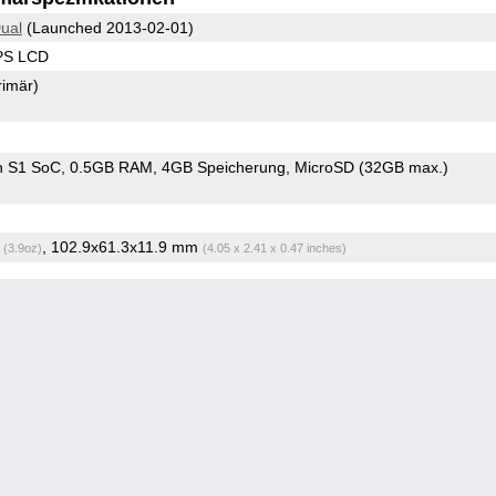
Dual
(Launched 2013-02-01)
IPS LCD
rimär)
n S1 SoC
0.5GB RAM
4GB Speicherung
MicroSD (32GB max.)
g
, 102.9x61.3x11.9 mm
(3.9oz)
(4.05 x 2.41 x 0.47 inches)