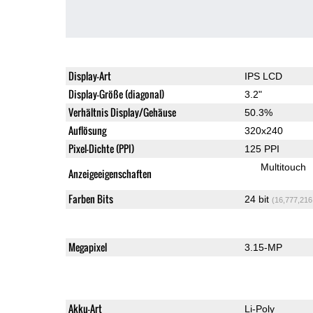
Display-Art
IPS LCD
Display-Größe (diagonal)
3.2"
Verhältnis Display/Gehäuse
50.3%
Auflösung
320x240
Pixel-Dichte (PPI)
125 PPI
Multitouch
Anzeigeeigenschaften
Farben Bits
24 bit
(16,777,216
Megapixel
3.15-MP
Akku-Art
Li-Poly