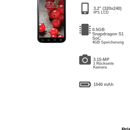
3.2" (320x240)
IPS LCD
0.5GB
Snapdragon S1
SoC
4GB Speicherung
3.15-MP
1 Rückseite
Kamera
1540 mAh
Pri