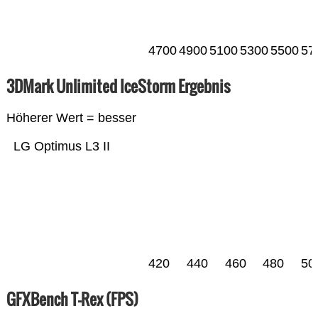
4700
4900
5100
5300
5500
57
3DMark Unlimited IceStorm Ergebnis
Höherer Wert = besser
LG Optimus L3 II
420
440
460
480
50
GFXBench T-Rex (FPS)