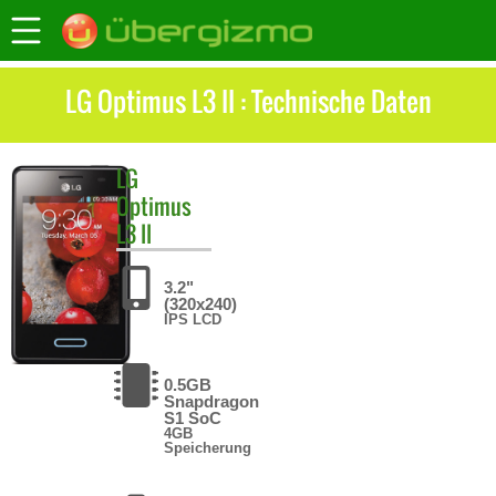
LG Optimus L3 II : Technische Daten
LG
Optimus
L3 II
3.2"
(320x240)
IPS LCD
0.5GB
Snapdragon
S1 SoC
4GB
Speicherung