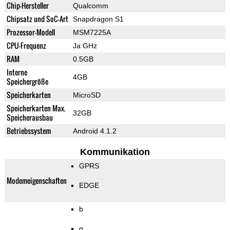
Chip-Hersteller
Qualcomm
Chipsatz und SoC-Art
Snapdragon S1
Prozessor-Modell
MSM7225A
CPU-Frequenz
Ja GHz
RAM
0.5GB
Interne
4GB
Speichergröße
Speicherkarten
MicroSD
Speicherkarten Max.
32GB
Speicherausbau
Betriebssystem
Android 4.1.2
Kommunikation
GPRS
Modemeigenschaften
EDGE
b
g