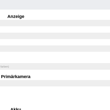
Anzeige
 farben)
Primärkamera
Akku