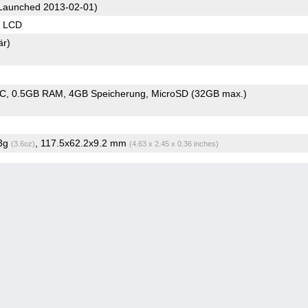
Launched 2013-02-01)
S LCD
är)
oC
0.5GB RAM
4GB Speicherung
MicroSD (32GB max.)
.3g
, 117.5x62.2x9.2 mm
(3.6oz)
(4.63 x 2.45 x 0.36 inches)