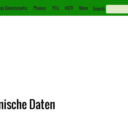
as Benchmarks
Phones
PCs
HOT!
More
Search
hnische Daten