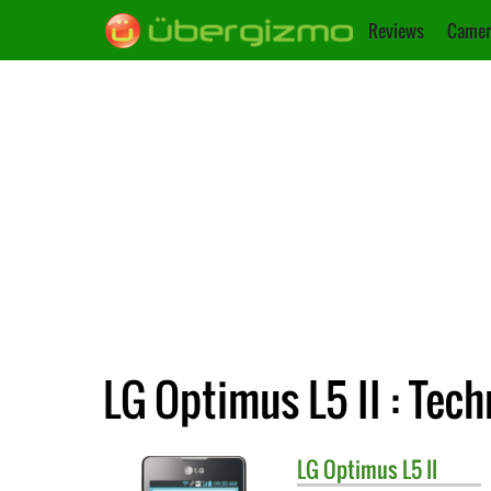
Reviews
Camer
LG Optimus L5 II : Tec
LG
Optimus L5 II