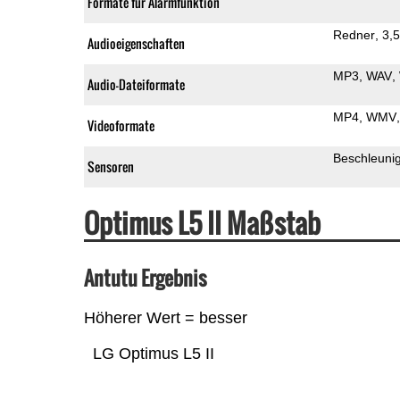
Formate für Alarmfunktion
Redner
3,
Audioeigenschaften
MP3
WAV
Audio-Dateiformate
MP4
WMV
Videoformate
Beschleuni
Sensoren
Optimus L5 II Maßstab
Antutu Ergebnis
Höherer Wert = besser
LG Optimus L5 II