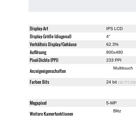
Display-Art
IPS LCD
Display-Größe (diagonal)
4"
Verhältnis Display/Gehäuse
62.3%
Auflösung
800x480
Pixel-Dichte (PPI)
233 PPI
Multitouch
Anzeigeeigenschaften
Farben Bits
24 bit
(16,777,216
Megapixel
5-MP
Blitz
Weitere Kamerfunktionen