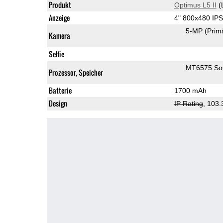
Produkt
Optimus L5 II
(
Anzeige
4" 800x480 IP
5-MP
(Prim
Kamera
Selfie
MT6575 S
Prozessor, Speicher
Batterie
1700 mAh
Design
IP Rating
, 103