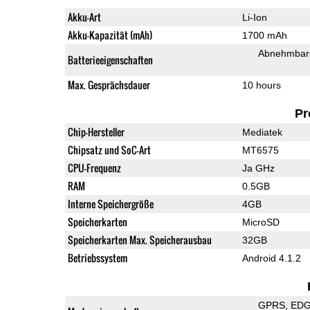
Akku-Art
Li-Ion
Akku-Kapazität (mAh)
1700 mAh
Abnehmbare
Batterieeigenschaften
Max. Gesprächsdauer
10 hours
Pr
Chip-Hersteller
Mediatek
Chipsatz und SoC-Art
MT6575
CPU-Frequenz
Ja GHz
RAM
0.5GB
Interne Speichergröße
4GB
Speicherkarten
MicroSD
Speicherkarten Max. Speicherausbau
32GB
Betriebssystem
Android 4.1.2
GPRS
ED