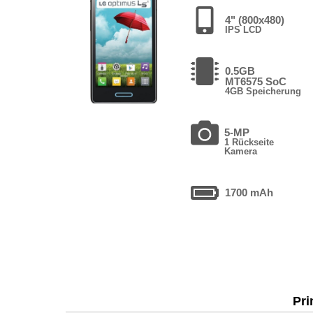
4" (800x480)
IPS LCD
0.5GB
MT6575 SoC
4GB Speicherung
5-MP
1 Rückseite
Kamera
1700 mAh
Pri