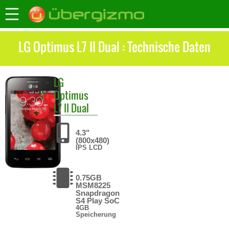
LG Optimus L7 II Dual : Technische Daten
LG
Optimus
L7 II Dual
4.3"
(800x480)
IPS LCD
0.75GB
MSM8225
Snapdragon
S4 Play SoC
4GB
Speicherung