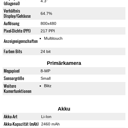
4.3"
(diagonal)
Verhältnis
64.7%
Display/Gehäuse
Auflösung
800x480
Pixel-Dichte (PPI)
217 PPI
Multitouch
Anzeigeeigenschaften
Farben Bits
24 bit
Primärkamera
Megapixel
8-MP
Sensorgröße
Small
Weitere
Blitz
Kamerfunktionen
Akku
Akku-Art
Li-Ion
Akku-Kapazität (mAh)
2460 mAh