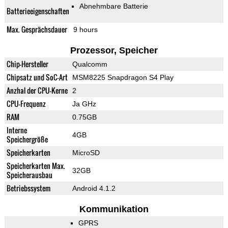
Abnehmbare Batterie
Batterieeigenschaften
Max. Gesprächsdauer
9 hours
Prozessor, Speicher
Chip-Hersteller
Qualcomm
Chipsatz und SoC-Art
MSM8225 Snapdragon S4 Play
Anzhal der CPU-Kerne
2
CPU-Frequenz
Ja GHz
RAM
0.75GB
Interne
4GB
Speichergröße
Speicherkarten
MicroSD
Speicherkarten Max.
32GB
Speicherausbau
Betriebssystem
Android 4.1.2
Kommunikation
GPRS