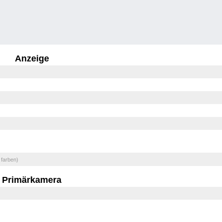
Anzeige
 farben)
Primärkamera