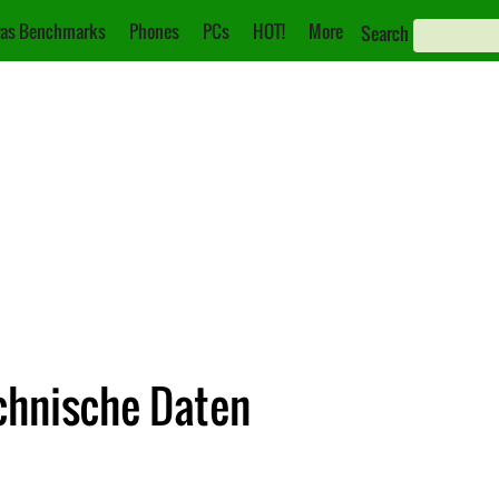
as Benchmarks
Phones
PCs
HOT!
More
Search
echnische Daten