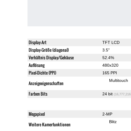
Display-Art
TFT LCD
Display-Größe (diagonal)
3.5"
Verhältnis Display/Gehäuse
52.4%
Auflösung
480x320
Pixel-Dichte (PPI)
165 PPI
Multitouch
Anzeigeeigenschaften
Farben Bits
24 bit
(16,777,216
Megapixel
2-MP
Blitz
Weitere Kamerfunktionen