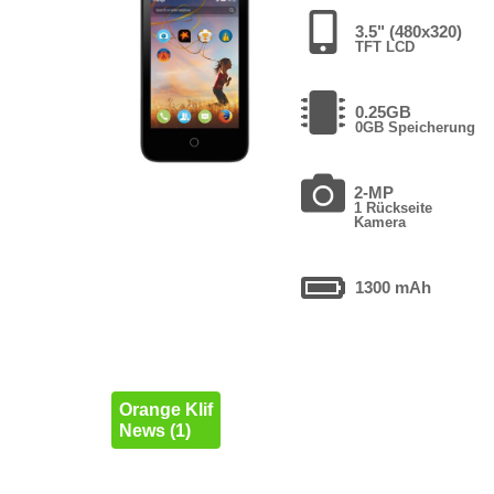
3.5" (480x320)
TFT LCD
0.25GB
0GB Speicherung
2-MP
1 Rückseite
Kamera
1300 mAh
Orange Klif
News (1)