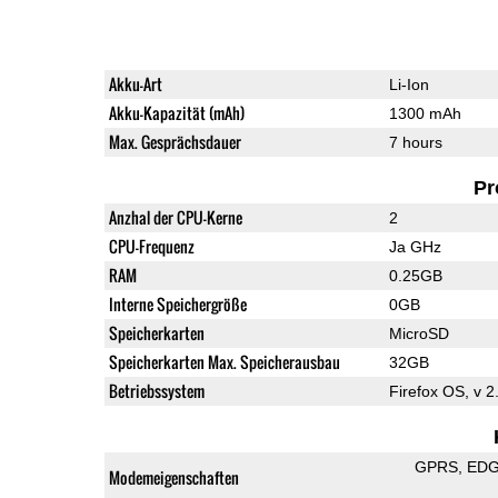
Akku-Art
Li-Ion
Akku-Kapazität (mAh)
1300 mAh
Max. Gesprächsdauer
7 hours
Pr
Anzhal der CPU-Kerne
2
CPU-Frequenz
Ja GHz
RAM
0.25GB
Interne Speichergröße
0GB
Speicherkarten
MicroSD
Speicherkarten Max. Speicherausbau
32GB
Betriebssystem
Firefox OS, v 2
GPRS
ED
Modemeigenschaften