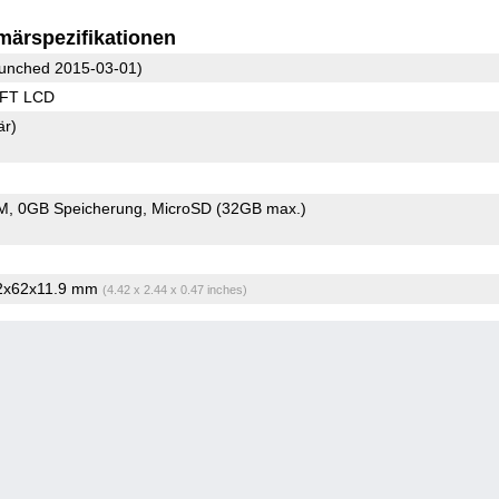
märspezifikationen
unched 2015-03-01)
TFT LCD
är)
M
0GB Speicherung
MicroSD (32GB max.)
.2x62x11.9 mm
(4.42 x 2.44 x 0.47 inches)