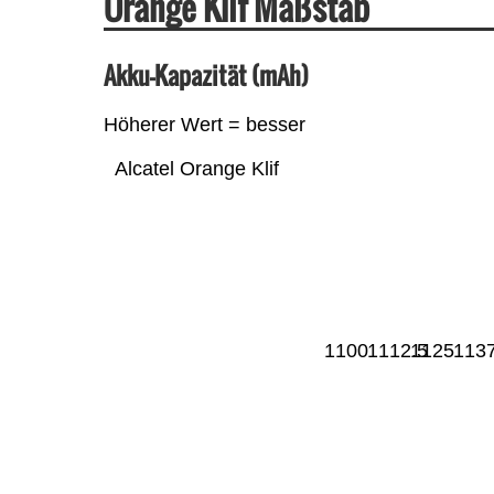
Orange Klif Maßstab
Akku-Kapazität (mAh)
Höherer Wert = besser
Alcatel Orange Klif
1100
1112.5
1125
1137