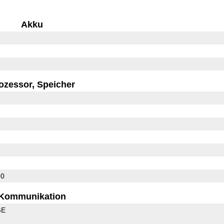
Akku
ozessor, Speicher
.0
Kommunikation
GE