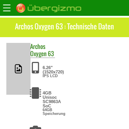
Archos Oxygen 63 : Technische Daten
Archos
Oxygen 63
6.26"
(1520x720)
IPS LCD
4GB
Unisoc
SC9863A
SoC
64GB
Speicherung