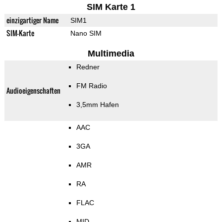
SIM Karte 1
einzigartiger Name
SIM1
SIM-Karte
Nano SIM
Multimedia
Redner
FM Radio
Audioeigenschaften
3,5mm Hafen
AAC
3GA
AMR
RA
FLAC
MID