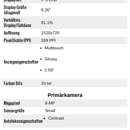
Display-Größe
6.26"
(diagonal)
Verhältnis
81.1%
Display/Gehäuse
Auflösung
1520x720
Pixel-Dichte (PPI)
269 PPI
Multitouch
Glossy
Anzeigeeigenschaften
2.5D
Farben Bits
24 bit
Primärkamera
Megapixel
8-MP
Sensorgröße
Small
Contrast
Autofokuseigenschaften