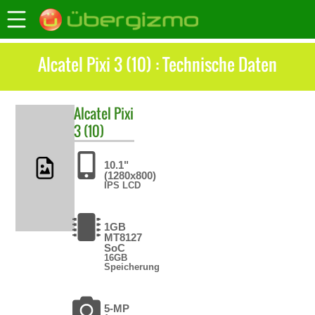
Alcatel Pixi 3 (10) : Technische Daten
Alcatel
Pixi
3 (10)
10.1"
(1280x800)
IPS LCD
1GB
MT8127
SoC
16GB
Speicherung
5-MP