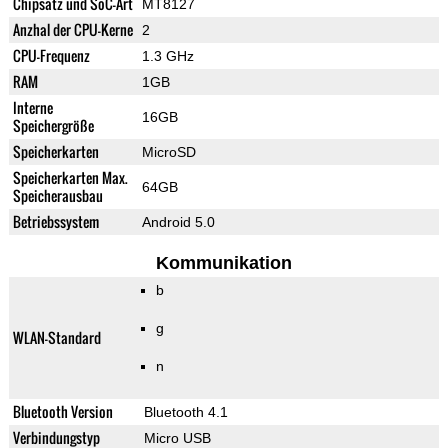
Chipsatz und SoC-Art
MT8127
Anzhal der CPU-Kerne
2
CPU-Frequenz
1.3 GHz
RAM
1GB
Interne
16GB
Speichergröße
Speicherkarten
MicroSD
Speicherkarten Max.
64GB
Speicherausbau
Betriebssystem
Android 5.0
Kommunikation
b
g
WLAN-Standard
n
Bluetooth Version
Bluetooth 4.1
Verbindungstyp
Micro USB