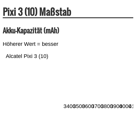
Pixi 3 (10) Maßstab
Akku-Kapazität (mAh)
Höherer Wert = besser
Alcatel Pixi 3 (10)
3400
3500
3600
3700
3800
3900
4000
41