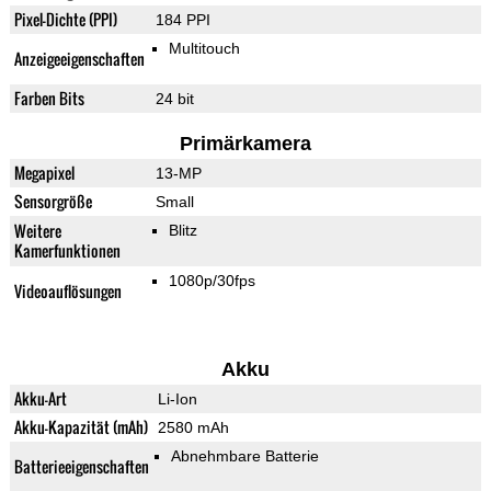
Pixel-Dichte (PPI)
184 PPI
Multitouch
Anzeigeeigenschaften
Farben Bits
24 bit
Primärkamera
Megapixel
13-MP
Sensorgröße
Small
Weitere
Blitz
Kamerfunktionen
1080p/30fps
Videoauflösungen
Akku
Akku-Art
Li-Ion
Akku-Kapazität (mAh)
2580 mAh
Abnehmbare Batterie
Batterieeigenschaften