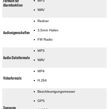
Formate für
MP3
Alarmfunktion
WAV
Redner
3,5mm Hafen
Audioeigenschaften
FM Radio
MP3
Audio-Dateiformate
WAV
MP4
Videoformate
H.264
Beschleunigungsmesser
GPS
Sensoren