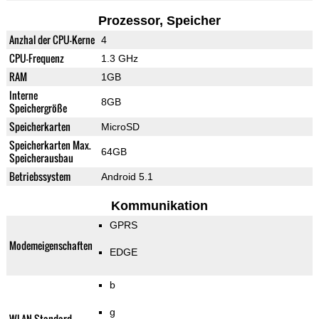
Prozessor, Speicher
Anzhal der CPU-Kerne
4
CPU-Frequenz
1.3 GHz
RAM
1GB
Interne
8GB
Speichergröße
Speicherkarten
MicroSD
Speicherkarten Max.
64GB
Speicherausbau
Betriebssystem
Android 5.1
Kommunikation
GPRS
Modemeigenschaften
EDGE
b
g
WLAN-Standard