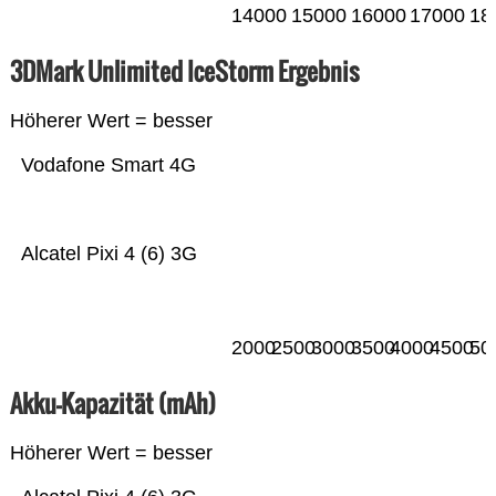
14000
15000
16000
17000
18
3DMark Unlimited IceStorm Ergebnis
Höherer Wert = besser
Vodafone Smart 4G
Alcatel Pixi 4 (6) 3G
2000
2500
3000
3500
4000
4500
50
Akku-Kapazität (mAh)
Höherer Wert = besser