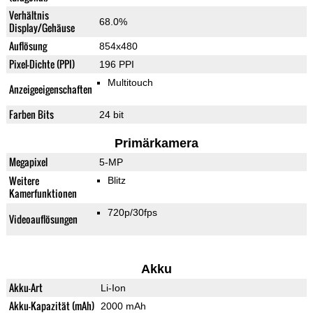
Verhältnis
68.0%
Display/Gehäuse
Auflösung
854x480
Pixel-Dichte (PPI)
196 PPI
Multitouch
Anzeigeeigenschaften
Farben Bits
24 bit
Primärkamera
Megapixel
5-MP
Weitere
Blitz
Kamerfunktionen
720p/30fps
Videoauflösungen
Akku
Akku-Art
Li-Ion
Akku-Kapazität (mAh)
2000 mAh