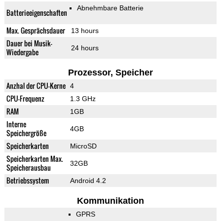
Abnehmbare Batterie
Batterieeigenschaften
Max. Gesprächsdauer
13 hours
Dauer bei Musik-
24 hours
Wiedergabe
Prozessor, Speicher
Anzhal der CPU-Kerne
4
CPU-Frequenz
1.3 GHz
RAM
1GB
Interne
4GB
Speichergröße
Speicherkarten
MicroSD
Speicherkarten Max.
32GB
Speicherausbau
Betriebssystem
Android 4.2
Kommunikation
GPRS