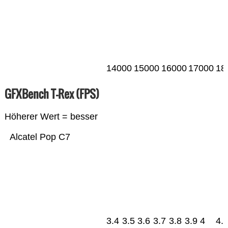
14000
15000
16000
17000
18
GFXBench T-Rex (FPS)
Höherer Wert = besser
Alcatel Pop C7
3.4
3.5
3.6
3.7
3.8
3.9
4
4.