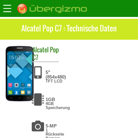
Alcatel Pop C7 : Technische Daten
Alcatel
Pop
C7
5"
(854x480)
TFT LCD
1GB
4GB
Speicherung
5-MP
1
Rückseite