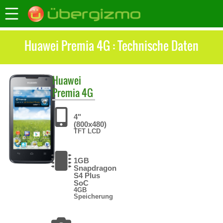
Huawei Premia 4G : Technische Daten
Huawei
Premia 4G
4"
(800x480)
TFT LCD
1GB
Snapdragon
S4 Plus
SoC
4GB
Speicherung