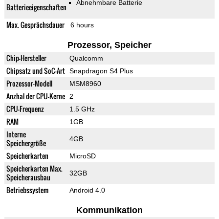
Abnehmbare Batterie
Batterieeigenschaften
Max. Gesprächsdauer
6 hours
Prozessor, Speicher
Chip-Hersteller
Qualcomm
Chipsatz und SoC-Art
Snapdragon S4 Plus
Prozessor-Modell
MSM8960
Anzhal der CPU-Kerne
2
CPU-Frequenz
1.5 GHz
RAM
1GB
Interne
4GB
Speichergröße
Speicherkarten
MicroSD
Speicherkarten Max.
32GB
Speicherausbau
Betriebssystem
Android 4.0
Kommunikation