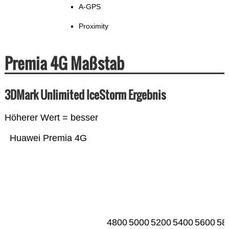
A-GPS
Proximity
Premia 4G Maßstab
3DMark Unlimited IceStorm Ergebnis
Höherer Wert = besser
Huawei Premia 4G
4800
5000
5200
5400
5600
58