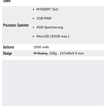
Selfie
MT6589T SoC
1GB RAM
Prozessor, Speicher
4GB Speicherung
MicroSD (32GB max.)
Batterie
2000 mAh
Design
IP Rating
, 158g
, 137x69x9.9 mm