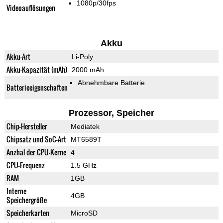
1080p/30fps
Videoauflösungen
Akku
Akku-Art
Li-Poly
Akku-Kapazität (mAh)
2000 mAh
Abnehmbare Batterie
Batterieeigenschaften
Prozessor, Speicher
Chip-Hersteller
Mediatek
Chipsatz und SoC-Art
MT6589T
Anzhal der CPU-Kerne
4
CPU-Frequenz
1.5 GHz
RAM
1GB
Interne
4GB
Speichergröße
Speicherkarten
MicroSD