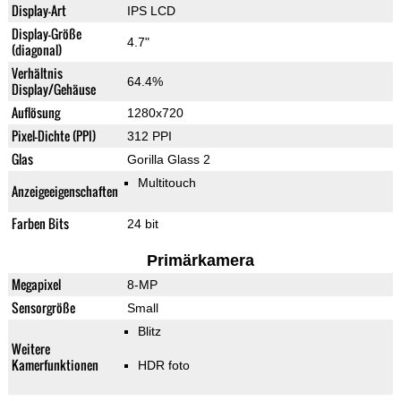
Display-Art
IPS LCD
Display-Größe
4.7"
(diagonal)
Verhältnis
64.4%
Display/Gehäuse
Auflösung
1280x720
Pixel-Dichte (PPI)
312 PPI
Glas
Gorilla Glass 2
Multitouch
Anzeigeeigenschaften
Farben Bits
24 bit
Primärkamera
Megapixel
8-MP
Sensorgröße
Small
Blitz
Weitere
Kamerfunktionen
HDR foto