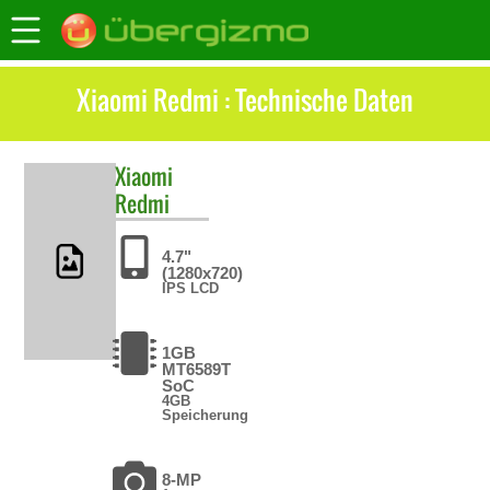
Xiaomi Redmi : Technische Daten
Xiaomi
Redmi
4.7"
(1280x720)
IPS LCD
1GB
MT6589T
SoC
4GB
Speicherung
8-MP