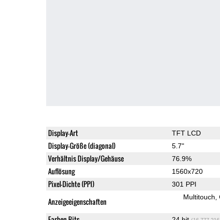
Display-Art
TFT LCD
Display-Größe (diagonal)
5.7"
Verhältnis Display/Gehäuse
76.9%
Auflösung
1560x720
Pixel-Dichte (PPI)
301 PPI
Multitouch
Anzeigeeigenschaften
Farben Bits
24 bit
(16,777,216