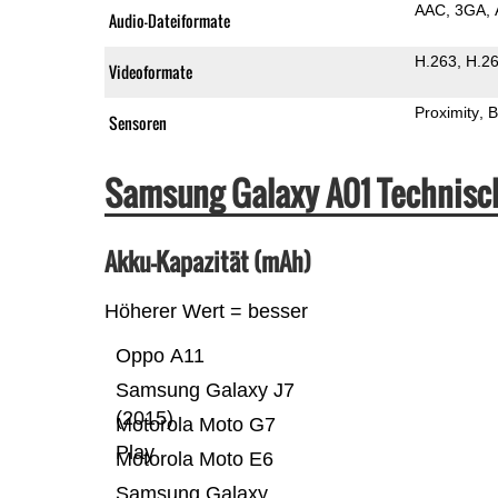
AAC
3GA
Audio-Dateiformate
H.263
H.2
Videoformate
Proximity
B
Sensoren
Samsung Galaxy A01 Technisc
Akku-Kapazität (mAh)
Höherer Wert = besser
Oppo A11
Samsung Galaxy J7
(2015)
Motorola Moto G7
Play
Motorola Moto E6
Samsung Galaxy