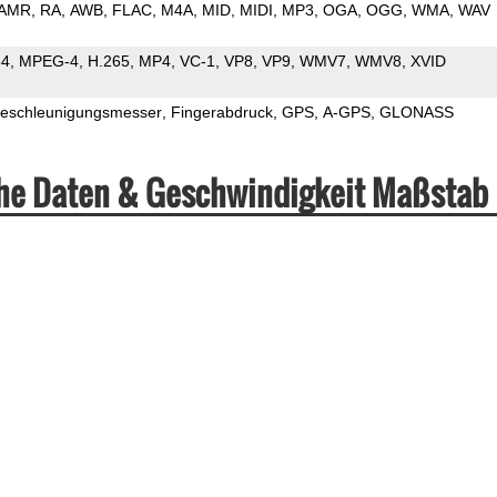
AMR
RA
AWB
FLAC
M4A
MID
MIDI
MP3
OGA
OGG
WMA
WAV
64
MPEG-4
H.265
MP4
VC-1
VP8
VP9
WMV7
WMV8
XVID
eschleunigungsmesser
Fingerabdruck
GPS
A-GPS
GLONASS
he Daten & Geschwindigkeit Maßstab