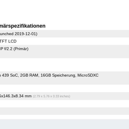
märspezifikationen
unched 2019-12-01)
 TFT LCD
P f/2.2
(Primär)
n 439 SoC
2GB RAM
16GB Speicherung
MicroSDXC
86x146.3x8.34 mm
(2.79 x 5.76 x 0.33 inches)