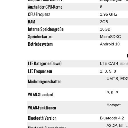
Anzhal der CPU-Kerne
8
CPU-Frequenz
1.95 GHz
RAM
2GB
Interne Speichergröße
16GB
Speicherkarten
MicroSDXC
Betriebssystem
Android 10
LTE-Kategorie (Down)
LTE CAT4
150 M
LTE Frequenzen
1, 3, 5, 8
UMTS
ED
Modemeigenschaften
b
g
n
WLAN-Standard
Hotspot
WLAN-Funktionen
Bluetooth Version
Bluetooth 4.2
A2DP
BT 