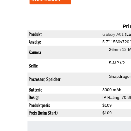
Pri
Produkt
Galaxy A01
(La
Anzeige
5.7" 1560x720
26mm 13-M
Kamera
5-MP f/2
Selfie
Snapdrago
Prozessor, Speicher
Batterie
3000 mAh
Design
IP Rating
, 70.
Produktpreis
$109
Preis (beim Start)
$109