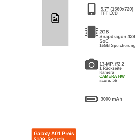
5.7" (1560x720)
TFT LCD
2GB
Snapdragon 439
SoC
16GB Speicherung
13-MP, f/2.2
1 Rückseite
Kamera
CAMERA HW
score: 56
3000 mAh
Galaxy A01 Preis
$109. Search