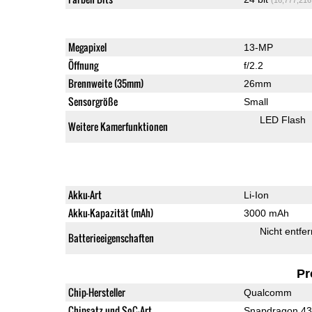
Megapixel
13-MP
Öffnung
f/2.2
Brennweite (35mm)
26mm
Sensorgröße
Small
LED Flash
Weitere Kamerfunktionen
Akku-Art
Li-Ion
Akku-Kapazität (mAh)
3000 mAh
Nicht entfe
Batterieeigenschaften
Pr
Chip-Hersteller
Qualcomm
Chipsatz und SoC-Art
Snapdragon 4