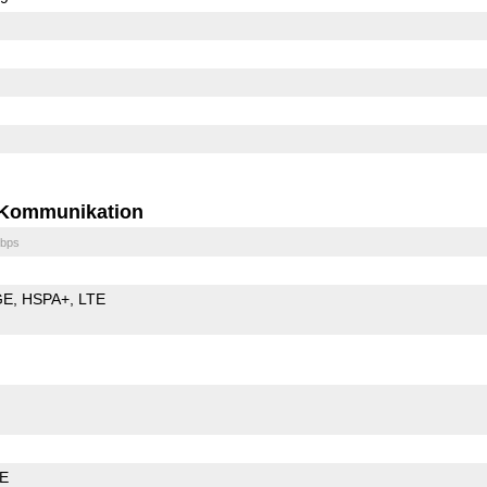
Kommunikation
bps
GE
HSPA+
LTE
LE