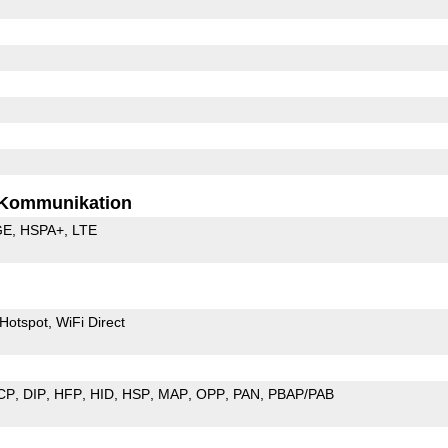
Kommunikation
GE
HSPA+
LTE
Hotspot
WiFi Direct
CP
DIP
HFP
HID
HSP
MAP
OPP
PAN
PBAP/PAB