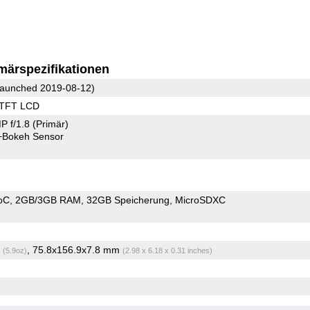
märspezifikationen
aunched 2019-08-12)
 TFT LCD
P f/1.8
(Primär)
+Bokeh Sensor
oC
2GB/3GB RAM
32GB Speicherung
MicroSDXC
g
, 75.8x156.9x7.8 mm
(5.9oz)
(2.98 x 6.18 x 0.31 inches)