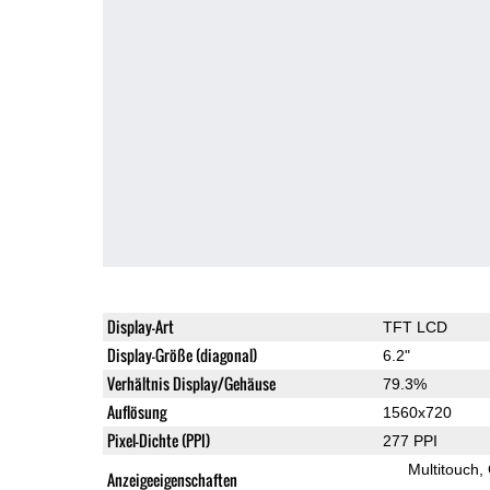
Display-Art
TFT LCD
Display-Größe (diagonal)
6.2"
Verhältnis Display/Gehäuse
79.3%
Auflösung
1560x720
Pixel-Dichte (PPI)
277 PPI
Multitouch
Anzeigeeigenschaften