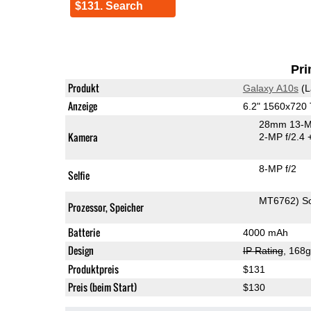
$131. Search
Pri
Produkt
Galaxy A10s
(L
Anzeige
6.2" 1560x720
28mm 13-M
Kamera
2-MP f/2.4
8-MP f/2
Selfie
MT6762) S
Prozessor, Speicher
Batterie
4000 mAh
Design
IP Rating
, 168
Produktpreis
$131
Preis (beim Start)
$130