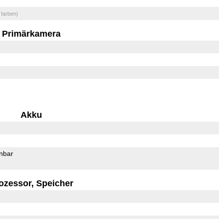
 farben)
Primärkamera
Akku
rnbar
ozessor, Speicher