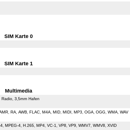
SIM Karte 0
SIM Karte 1
Multimedia
 Radio
3,5mm Hafen
AMR
RA
AWB
FLAC
M4A
MID
MIDI
MP3
OGA
OGG
WMA
WAV
64
MPEG-4
H.265
MP4
VC-1
VP8
VP9
WMV7
WMV8
XVID