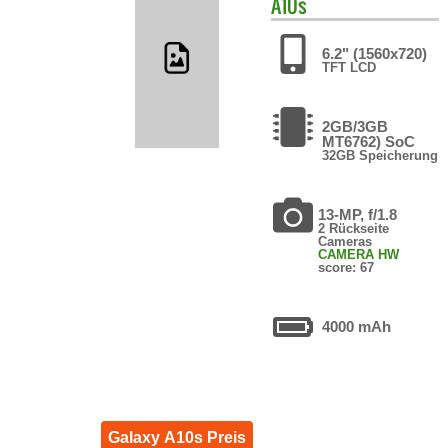
A10s
6.2" (1560x720)
TFT LCD
2GB/3GB
MT6762) SoC
32GB Speicherung
13-MP, f/1.8
2 Rückseite
Cameras
CAMERA HW
score: 67
4000 mAh
Galaxy A10s Preis