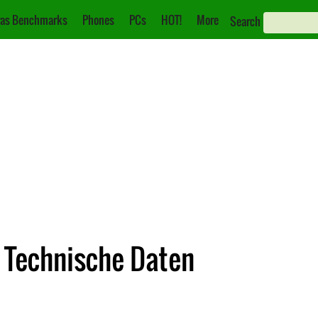
as Benchmarks
Phones
PCs
HOT!
More
Search
 Technische Daten