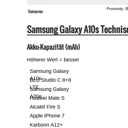
Proximity
B
Sensoren
Samsung Galaxy A10s Technis
Akku-Kapazität (mAh)
Höherer Wert = besser
Samsung Galaxy
A10s
BLU Studio C 8+8
LTE
Samsung Galaxy
A20e
Huawei Mate S
Alcatel Fire S
Apple iPhone 7
Karbonn A12+