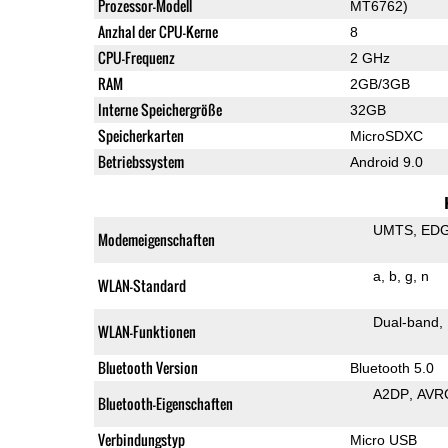
Prozessor-Modell
MT6762)
Anzhal der CPU-Kerne
8
CPU-Frequenz
2 GHz
RAM
2GB/3GB
Interne Speichergröße
32GB
Speicherkarten
MicroSDXC
Betriebssystem
Android 9.0
UMTS
ED
Modemeigenschaften
a
b
g
n
WLAN-Standard
Dual-band
WLAN-Funktionen
Bluetooth Version
Bluetooth 5.0
A2DP
AVR
Bluetooth-Eigenschaften
Verbindungstyp
Micro USB