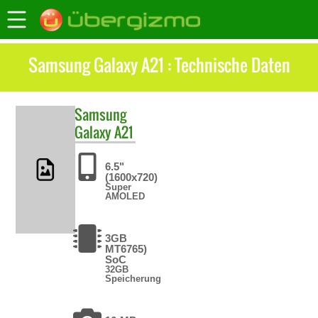
Samsung Galaxy A21 : Technische Daten
Samsung
Galaxy A21
6.5"
(1600x720)
Super
AMOLED
3GB
MT6765)
SoC
32GB
Speicherung