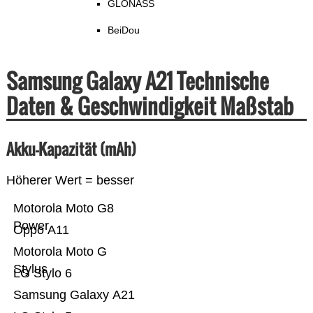
GLONASS
BeiDou
Samsung Galaxy A21 Technische
Daten & Geschwindigkeit Maßstab
Akku-Kapazität (mAh)
Höherer Wert = besser
Motorola Moto G8
Power
Oppo A11
Motorola Moto G
Stylus
LG Stylo 6
Samsung Galaxy A21