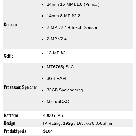
24mm 16-MP f/1.8
(Primär)
14mm 8-MP f/2.2
Kamera
2-MP f/2.4
+Bokeh Sensor
2-MP f/2.4
13-MP f/2
Selfie
MT6765) SoC
3GB RAM
Prozessor, Speicher
32GB Speicherung
MicroSDXC
Batterie
4000 mAh
Design
IP Rating
, 192g
, 163.7x75.3x8.9 mm
Produktpreis
$184