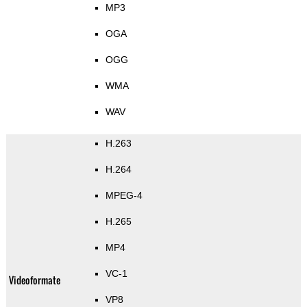
MP3
OGA
OGG
WMA
WAV
H.263
H.264
MPEG-4
H.265
MP4
VC-1
Videoformate
VP8