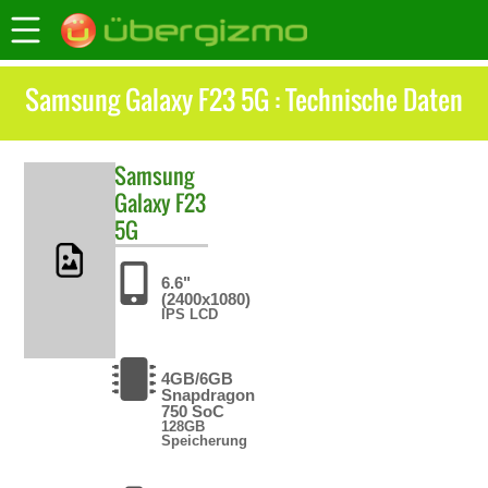
Samsung Galaxy F23 5G : Technische Daten
Samsung
Galaxy F23
5G
6.6"
(2400x1080)
IPS LCD
4GB/6GB
Snapdragon
750 SoC
128GB
Speicherung