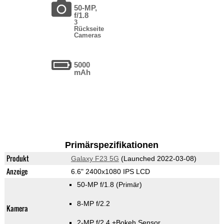
50-MP,
f/1.8
3
Rückseite
Cameras
5000
mAh
Primärspezifikationen
Produkt
Galaxy F23 5G
(Launched 2022-03-08)
Anzeige
6.6" 2400x1080 IPS LCD
50-MP f/1.8
(Primär)
8-MP f/2.2
Kamera
2-MP f/2.4
+Bokeh Sensor