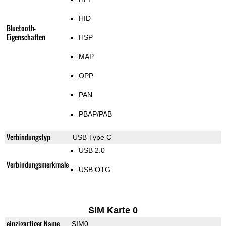
HID
Bluetooth-
Eigenschaften
HSP
MAP
OPP
PAN
PBAP/PAB
Verbindungstyp
USB Type C
USB 2.0
Verbindungsmerkmale
USB OTG
SIM Karte 0
einzigartiger Name
SIM0