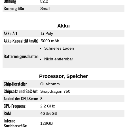
Öffnung
f/2.2
Sensorgröße
Small
Akku
Akku-Art
Li-Poly
Akku-Kapazität (mAh)
5000 mAh
Schnelles Laden
Batterieeigenschaften
Nicht entfernbar
Prozessor, Speicher
Chip-Hersteller
Qualcomm
Chipsatz und SoC-Art
Snapdragon 750
Anzhal der CPU-Kerne
8
CPU-Frequenz
2.2 GHz
RAM
4GB/6GB
Interne
128GB
Speichergröße