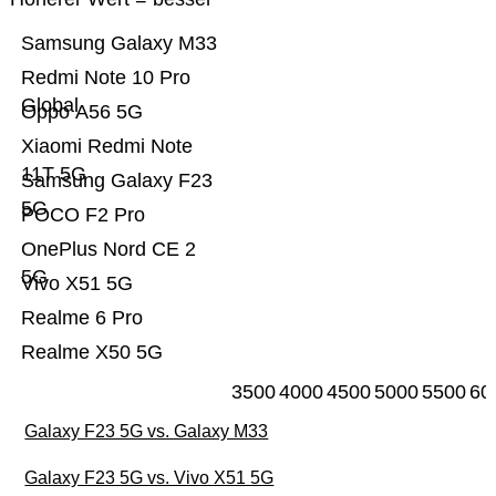
Samsung Galaxy M33
Redmi Note 10 Pro
Global
Oppo A56 5G
Xiaomi Redmi Note
11T 5G
Samsung Galaxy F23
5G
POCO F2 Pro
OnePlus Nord CE 2
5G
Vivo X51 5G
Realme 6 Pro
Realme X50 5G
3500
4000
4500
5000
5500
60
Galaxy F23 5G vs. Galaxy M33
Galaxy F23 5G vs. Vivo X51 5G