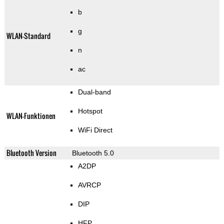
b
g
WLAN-Standard
n
ac
Dual-band
Hotspot
WLAN-Funktionen
WiFi Direct
Bluetooth Version
Bluetooth 5.0
A2DP
AVRCP
DIP
HFP