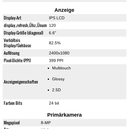
Anzeige
Display-Art
IPS LCD
display_refresh_Ühz_Ünum
120
Display-Größe (diagonal)
6.6"
Verhältnis
82.5%
Display/Gehäuse
Auflösung
2400x1080
Pixel-Dichte (PPI)
399 PPI
Multitouch
Glossy
Anzeigeeigenschaften
2.5D
Farben Bits
24 bit
Primärkamera
Megapixel
8-MP