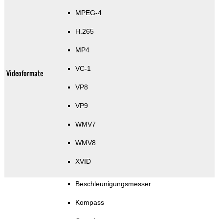
MPEG-4
H.265
MP4
VC-1
Videoformate
VP8
VP9
WMV7
WMV8
XVID
Beschleunigungsmesser
Kompass