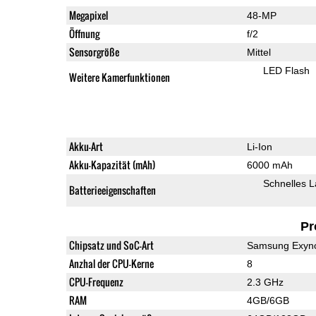
Megapixel
48-MP
Öffnung
f/2
Sensorgröße
Mittel
LED Flash
Weitere Kamerfunktionen
Akku-Art
Li-Ion
Akku-Kapazität (mAh)
6000 mAh
Schnelles 
Batterieeigenschaften
Pr
Chipsatz und SoC-Art
Samsung Exyno
Anzhal der CPU-Kerne
8
CPU-Frequenz
2.3 GHz
RAM
4GB/6GB