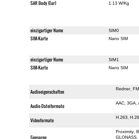
SAR Body (Eur)
1.13 W/Kg
einzigartiger Name
SIM0
SIM-Karte
Nano SIM
einzigartiger Name
SIM1
SIM-Karte
Nano SIM
Redner
FM
Audioeigenschaften
AAC
3GA
Audio-Dateiformate
H.263
H.2
Videoformate
Proximity
B
Sensoren
GLONASS