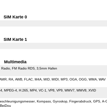
SIM Karte 0
SIM Karte 1
Multimedia
 Radio
FM Radio RDS
3,5mm Hafen
AMR
RA
AWB
FLAC
M4A
MID
MIDI
MP3
OGA
OGG
WMA
WAV
64
MPEG-4
H.265
MP4
VC-1
VP8
VP9
WMV7
WMV8
XVID
eschleunigungsmesser
Kompass
Gyroskop
Fingerabdruck
GPS
A-
BeiDou