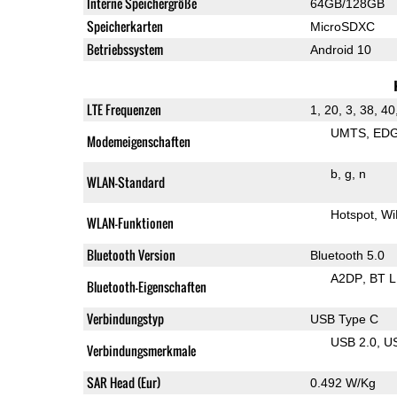
Interne Speichergröße
64GB/128GB
Speicherkarten
MicroSDXC
Betriebssystem
Android 10
LTE Frequenzen
1, 20, 3, 38, 40
UMTS
ED
Modemeigenschaften
b
g
n
WLAN-Standard
Hotspot
Wi
WLAN-Funktionen
Bluetooth Version
Bluetooth 5.0
A2DP
BT 
Bluetooth-Eigenschaften
Verbindungstyp
USB Type C
USB 2.0
U
Verbindungsmerkmale
SAR Head (Eur)
0.492 W/Kg