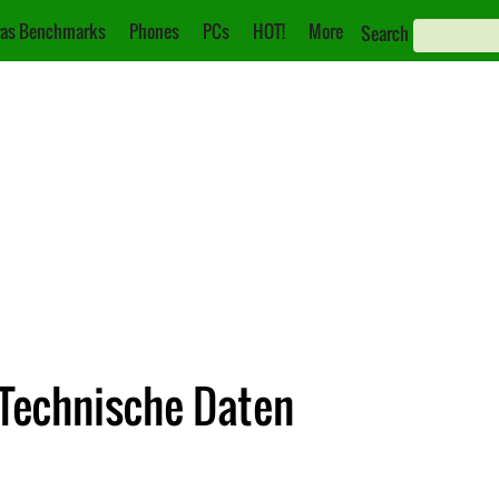
as Benchmarks
Phones
PCs
HOT!
More
Search
Technische Daten