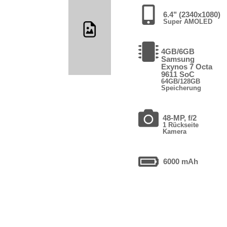
6.4" (2340x1080)
Super AMOLED
4GB/6GB
Samsung
Exynos 7 Octa
9611 SoC
64GB/128GB
Speicherung
48-MP, f/2
1 Rückseite
Kamera
6000 mAh