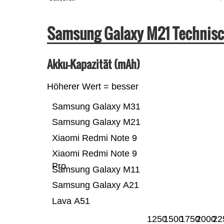
Samsung Galaxy M21 Technisc
Akku-Kapazität (mAh)
Höherer Wert = besser
Samsung Galaxy M31
Samsung Galaxy M21
Xiaomi Redmi Note 9
Xiaomi Redmi Note 9
Pro
Samsung Galaxy M11
Samsung Galaxy A21
Lava A51
1250
1500
1750
2000
22