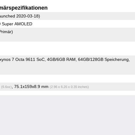
märspezifikationen
unched 2020-03-18)
80 Super AMOLED
Primär)
ynos 7 Octa 9611 SoC
4GB/6GB RAM
64GB/128GB Speicherung
g
, 75.1x159x8.9 mm
(6.6oz)
(2.96 x 6.26 x 0.35 inches)