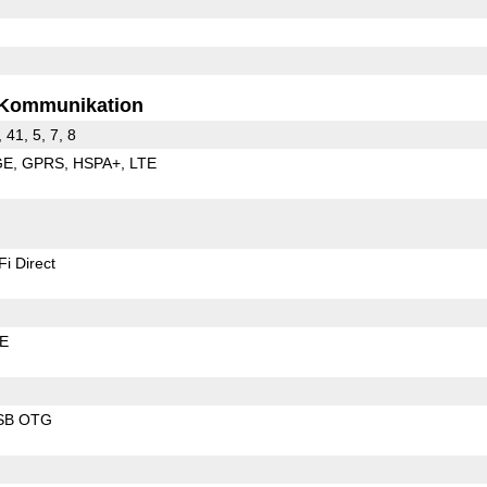
Kommunikation
, 41, 5, 7, 8
GE
GPRS
HSPA+
LTE
Fi Direct
LE
SB OTG