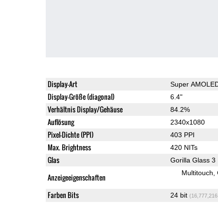
Display-Art
Super AMOLE
Display-Größe (diagonal)
6.4"
Verhältnis Display/Gehäuse
84.2%
Auflösung
2340x1080
Pixel-Dichte (PPI)
403 PPI
Max. Brightness
420 NITs
Glas
Gorilla Glass 3
Multitouch
Anzeigeeigenschaften
Farben Bits
24 bit
(16,777,216