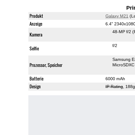
Pri
Produkt
Galaxy M21
(La
Anzeige
6.4" 2340x10
48-MP f/2
(
Kamera
f/2
Selfie
Samsung Ex
Prozessor, Speicher
MicroSDXC
Batterie
6000 mAh
Design
IP Rating
, 188