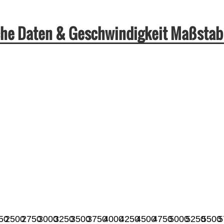
he Daten & Geschwindigkeit Maßstab
50
2500
2750
3000
3250
3500
3750
4000
4250
4500
4750
5000
5250
5500
5