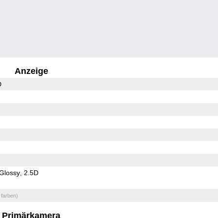
Anzeige
D
Glossy
2.5D
 farben)
Primärkamera