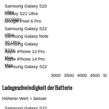
Samsung Galaxy S20
Ultra
Galaxy S21 Ultra
(SD888)
Google Pixel 6 Pro
Samsung Galaxy S22
Ultra
Samsung Galaxy Note
20 Ultra
Samsung Galaxy
S22+
Apple iPhone 13 Pro
Max
Apple iPhone 14 Pro
Max
Samsung Galaxy S22
3000
3500
4000
4500
50
Ladegeschwindigkeit der Batterie
Höherer Wert = besser
Samsung Galaxy S22