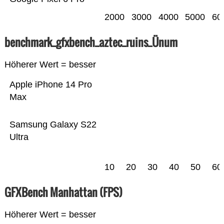
2000
3000
4000
5000
60
benchmark_gfxbench_aztec_ruins_Ünum
Höherer Wert = besser
Apple iPhone 14 Pro
Max
Samsung Galaxy S22
Ultra
10
20
30
40
50
60
GFXBench Manhattan (FPS)
Höherer Wert = besser