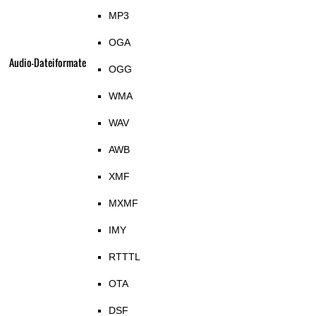
MP3
OGA
Audio-Dateiformate
OGG
WMA
WAV
AWB
XMF
MXMF
IMY
RTTTL
OTA
DSF