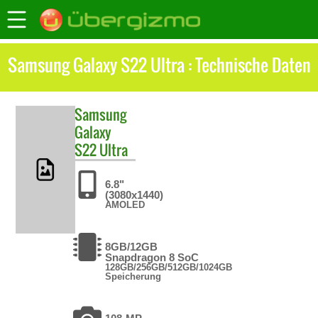
Samsung Galaxy S22 Ultra : Technische Daten
Samsung
Galaxy
S22 Ultra
6.8"
(3080x1440)
AMOLED
8GB/12GB
Snapdragon 8 SoC
128GB/256GB/512GB/1024GB
Speicherung