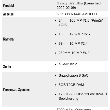
Galaxy S22 Ultra
(Launched
Produkt
2022-02-09)
Anzeige
6.8" 3080x1440 AMOLED
24mm 108-MP f/1.8
(Primär)
+OIS
13mm 12.2-MP f/2.2
Kamera
69mm 10-MP f/2.4
230mm 10-MP f/4.9
40-MP f/2.2
Selfie
Snapdragon 8 SoC
8GB/12GB RAM
Prozessor, Speicher
128GB/256GB/512GB/1024GB
Speicherung
5000 mAh, Kabelloser