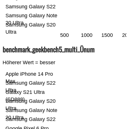
Samsung Galaxy S22
Samsung Galaxy Note
20 Ultra
Samsung Galaxy S20
Ultra
500
1000
1500
20
benchmark_geekbench5_multi_Ünum
Höherer Wert = besser
Apple iPhone 14 Pro
Max
Samsung Galaxy S22
Ultra
Galaxy S21 Ultra
(SD888)
Samsung Galaxy S20
Ultra
Samsung Galaxy Note
20 Ultra
Samsung Galaxy S22
Google Pixel 6 Pro