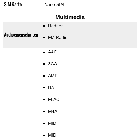
SIM-Karte
Nano SIM
Multimedia
Redner
Audioeigenschaften
FM Radio
AAC
3GA
AMR
RA
FLAC
M4A
MID
MIDI