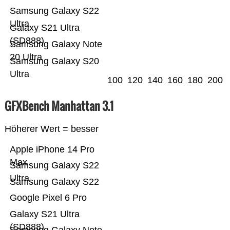
Samsung Galaxy S22
Ultra
Galaxy S21 Ultra
(SD888)
Samsung Galaxy Note
20 Ultra
Samsung Galaxy S20
Ultra
100
120
140
160
180
200
GFXBench Manhattan 3.1
Höherer Wert = besser
Apple iPhone 14 Pro
Max
Samsung Galaxy S22
Ultra
Samsung Galaxy S22
Google Pixel 6 Pro
Galaxy S21 Ultra
(SD888)