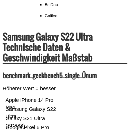
BeiDou
Galileo
Samsung Galaxy S22 Ultra
Technische Daten &
Geschwindigkeit Maßstab
benchmark_geekbench5_single_Ünum
Höherer Wert = besser
Apple iPhone 14 Pro
Max
Samsung Galaxy S22
Ultra
Galaxy S21 Ultra
(SD888)
Google Pixel 6 Pro