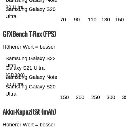
Samsung Galaxy Note
20 Ultra
Samsung Galaxy S20
Ultra
70
90
110
130
150
GFXBench T-Rex (FPS)
Höherer Wert = besser
Samsung Galaxy S22
Ultra
Galaxy S21 Ultra
(SD888)
Samsung Galaxy Note
20 Ultra
Samsung Galaxy S20
Ultra
150
200
250
300
35
Akku-Kapazität (mAh)
Höherer Wert = besser