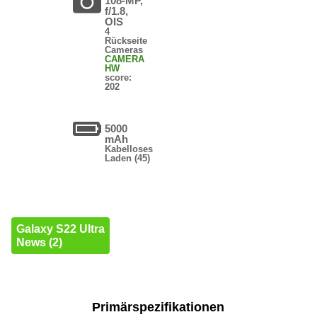
108-MP,
f/1.8,
OIS
4
Rückseite
Cameras
CAMERA
HW
score:
202
5000
mAh
Kabelloses
Laden (45)
Galaxy S22 Ultra
News (2)
Primärspezifikationen