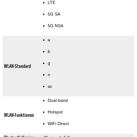
LTE
5G SA
5G NSA
a
b
g
WLAN-Standard
n
ac
Dual-band
Hotspot
WLAN-Funktionen
WiFi Direct