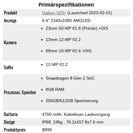
Primärspezifikationen
Produkt
Galaxy S23+
(Launched 2023-02-01)
Anzeige
6.6" 2340x1080 AMOLED
23mm 50-MP f/1.8
(Primär)
+OIS
13mm 12-MP f/2.2
Kamera
69mm 10-MP f/2.4 +OIS
12-MP f/2.2
Selfie
Snapdragon 8 Gen 2 SoC
8GB RAM
Prozessor, Speicher
256GB/512GB Speicherung
Batterie
4700 mAh, Kabelloser Ladevorgang
Design
IP68, 196g
, 76.2x157.8x7.6 mm
Produktpreis
$999