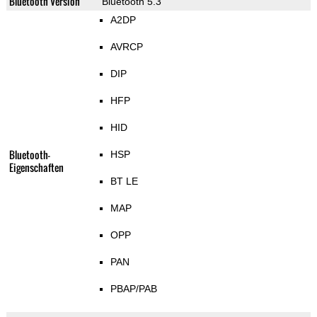
Bluetooth Version
Bluetooth 5.3
A2DP
AVRCP
DIP
HFP
HID
Bluetooth-
HSP
Eigenschaften
BT LE
MAP
OPP
PAN
PBAP/PAB