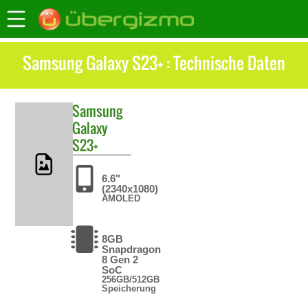
Samsung Galaxy S23+ : Technische Daten
Samsung
Galaxy
S23+
6.6"
(2340x1080)
AMOLED
8GB
Snapdragon
8 Gen 2
SoC
256GB/512GB
Speicherung