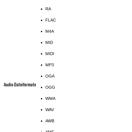
RA
FLAC
M4A
MID
MIDI
MP3
OGA
Audio-Dateiformate
OGG
WMA
WAV
AWB