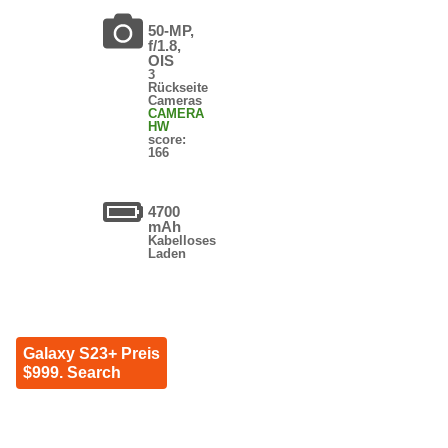
50-MP,
f/1.8,
OIS
3
Rückseite
Cameras
CAMERA
HW
score:
166
4700
mAh
Kabelloses
Laden
Galaxy S23+ Preis
$999. Search