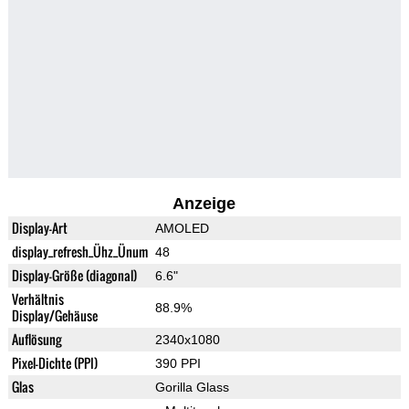
Anzeige
Display-Art
AMOLED
display_refresh_Ühz_Ünum
48
Display-Größe (diagonal)
6.6"
Verhältnis
88.9%
Display/Gehäuse
Auflösung
2340x1080
Pixel-Dichte (PPI)
390 PPI
Glas
Gorilla Glass