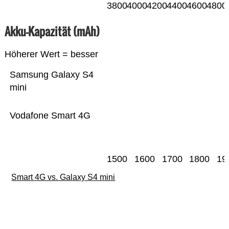
3800
4000
4200
4400
4600
4800
Akku-Kapazität (mAh)
Höherer Wert = besser
Samsung Galaxy S4
mini
Vodafone Smart 4G
1500
1600
1700
1800
19
Smart 4G vs. Galaxy S4 mini