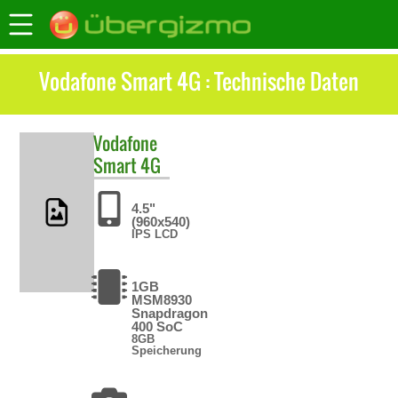
Vodafone Smart 4G : Technische Daten
Vodafone
Smart 4G
4.5"
(960x540)
IPS LCD
1GB
MSM8930
Snapdragon
400 SoC
8GB
Speicherung