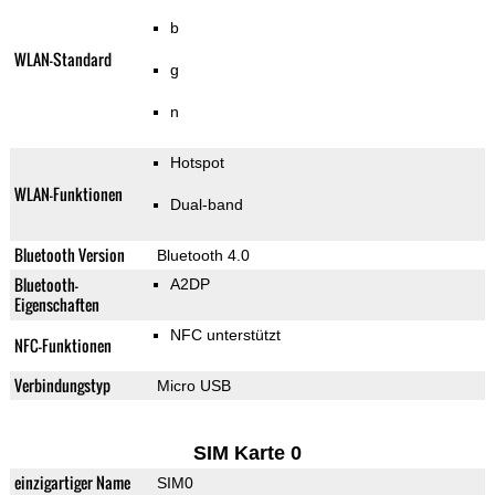
b
WLAN-Standard
g
n
Hotspot
WLAN-Funktionen
Dual-band
Bluetooth Version
Bluetooth 4.0
Bluetooth-
A2DP
Eigenschaften
NFC unterstützt
NFC-Funktionen
Verbindungstyp
Micro USB
SIM Karte 0
einzigartiger Name
SIM0