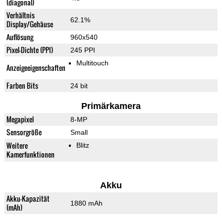
(diagonal)
Verhältnis
62.1%
Display/Gehäuse
Auflösung
960x540
Pixel-Dichte (PPI)
245 PPI
Multitouch
Anzeigeeigenschaften
Farben Bits
24 bit
Primärkamera
Megapixel
8-MP
Sensorgröße
Small
Weitere
Blitz
Kamerfunktionen
Akku
Akku-Kapazität
1880 mAh
(mAh)