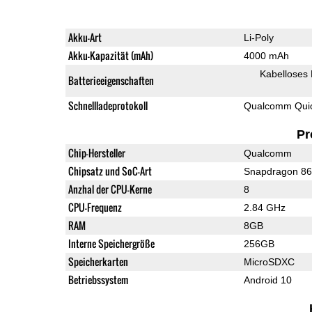
Akku-Art
Li-Poly
Akku-Kapazität (mAh)
4000 mAh
Kabelloses
Batterieeigenschaften
Schnellladeprotokoll
Qualcomm Quic
Pr
Chip-Hersteller
Qualcomm
Chipsatz und SoC-Art
Snapdragon 8
Anzhal der CPU-Kerne
8
CPU-Frequenz
2.84 GHz
RAM
8GB
Interne Speichergröße
256GB
Speicherkarten
MicroSDXC
Betriebssystem
Android 10