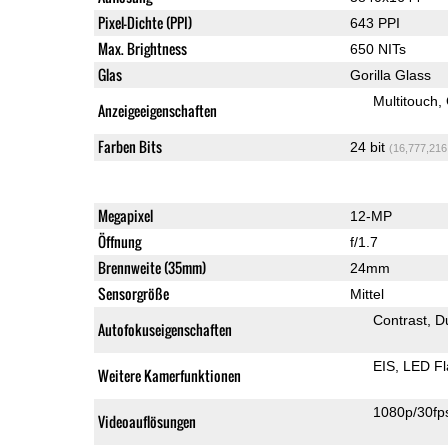
Pixel-Dichte (PPI)
643 PPI
Max. Brightness
650 NITs
Glas
Gorilla Glass
Multitouch
Anzeigeeigenschaften
Farben Bits
24 bit
(16,777,216
Megapixel
12-MP
Öffnung
f/1.7
Brennweite (35mm)
24mm
Sensorgröße
Mittel
Contrast
D
Autofokuseigenschaften
EIS
LED Fl
Weitere Kamerfunktionen
1080p/30fp
Videoauflösungen