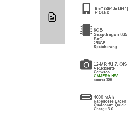
6.5" (3840x1644)
P-OLED
8GB
Snapdragon 865
SoC
256GB
Speicherung
12-MP, f/1.7, OIS
4 Rückseite
Cameras
CAMERA HW
score: 186
4000 mAh
Kabelloses Laden
Qualcomm Quick
Charge 3.0