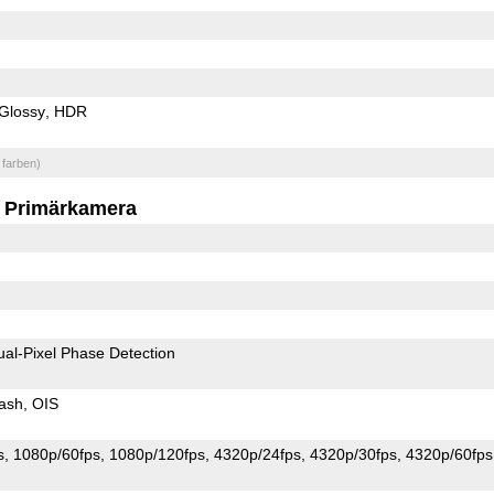
Glossy
HDR
 farben)
Primärkamera
ual-Pixel Phase Detection
ash
OIS
s
1080p/60fps
1080p/120fps
4320p/24fps
4320p/30fps
4320p/60fps