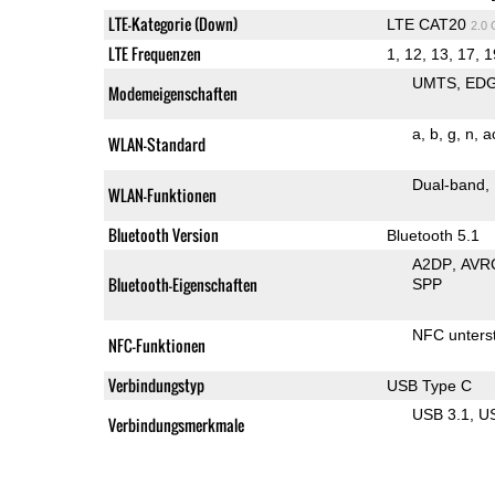
LTE-Kategorie (Down)
LTE CAT20
2.0
LTE Frequenzen
1, 12, 13, 17, 1
UMTS
ED
Modemeigenschaften
a
b
g
n
a
WLAN-Standard
Dual-band
WLAN-Funktionen
Bluetooth Version
Bluetooth 5.1
A2DP
AVR
Bluetooth-Eigenschaften
SPP
NFC unterst
NFC-Funktionen
Verbindungstyp
USB Type C
USB 3.1
U
Verbindungsmerkmale