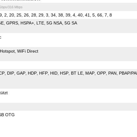
 Gbps/316 Mbps
9, 2, 20, 25, 26, 28, 29, 3, 34, 38, 39, 4, 40, 41, 5, 66, 7, 8
GE
GPRS
HSPA+
LTE
5G NSA
5G SA
c
Hotspot
WiFi Direct
CP
DIP
GAP
HDP
HFP
HID
HSP
BT LE
MAP
OPP
PAN
PBAP/PA
ützt
SB OTG