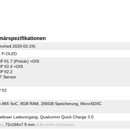
märspezifikationen
nched 2020-02-24)
4 P-OLED
P f/1.7
(Primär)
+OIS
 f/2.4 +OIS
 f/2.2
F Sensor
 f/2
n 865 SoC
8GB RAM
256GB Speicherung
MicroSDXC
elloser Ladevorgang, Qualcomm Quick Charge 3.0
, 72x166x7.9 mm
z)
(2.83 x 6.54 x 0.31 inches)