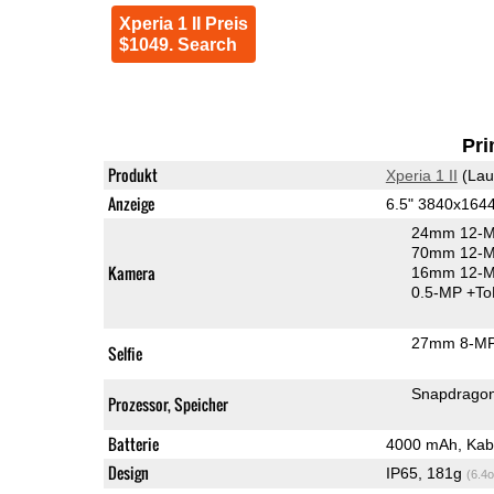
Xperia 1 II Preis
$1049. Search
Pri
Produkt
Xperia 1 II
(Lau
Anzeige
6.5" 3840x164
24mm 12-M
70mm 12-MP
Kamera
16mm 12-MP
0.5-MP
+To
27mm 8-MP
Selfie
Snapdrago
Prozessor, Speicher
Batterie
4000 mAh, Kab
Design
IP65, 181g
(6.4o