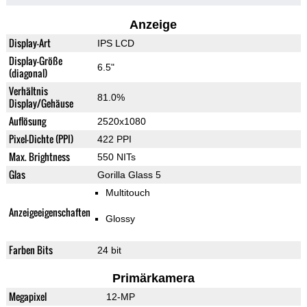
Anzeige
Display-Art
IPS LCD
Display-Größe
6.5"
(diagonal)
Verhältnis
81.0%
Display/Gehäuse
Auflösung
2520x1080
Pixel-Dichte (PPI)
422 PPI
Max. Brightness
550 NITs
Glas
Gorilla Glass 5
Multitouch
Anzeigeeigenschaften
Glossy
Farben Bits
24 bit
Primärkamera
Megapixel
12-MP