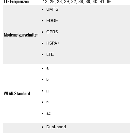
LTE Frequenzen
12, 25, 28, 29, 32, 38, 39, 40, 41, 66
UMTS
EDGE
GPRS
Modemeigenschaften
HSPA+
LTE
a
b
g
WLAN-Standard
n
ac
Dual-band