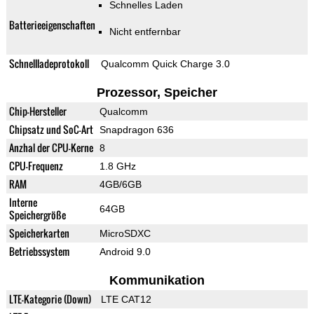
Schnelles Laden
Batterieeigenschaften
Nicht entfernbar
Schnellladeprotokoll
Qualcomm Quick Charge 3.0
Prozessor, Speicher
Chip-Hersteller
Qualcomm
Chipsatz und SoC-Art
Snapdragon 636
Anzhal der CPU-Kerne
8
CPU-Frequenz
1.8 GHz
RAM
4GB/6GB
Interne
64GB
Speichergröße
Speicherkarten
MicroSDXC
Betriebssystem
Android 9.0
Kommunikation
LTE-Kategorie (Down)
LTE CAT12