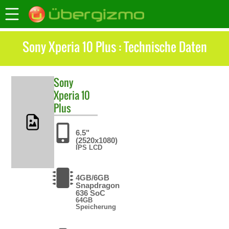
Sony Xperia 10 Plus : Technische Daten
Sony
Xperia 10
Plus
6.5"
(2520x1080)
IPS LCD
4GB/6GB
Snapdragon
636 SoC
64GB
Speicherung