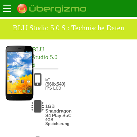
BLU Studio 5.0 S : Technische Daten
BLU
Studio 5.0
S
5"
(960x540)
IPS LCD
1GB
Snapdragon
S4 Play SoC
4GB
Speicherung