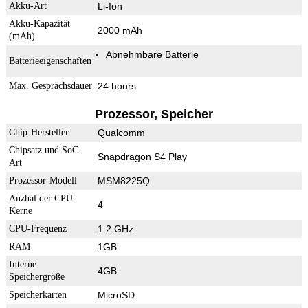
Akku-Art
Li-Ion
Akku-Kapazität
2000 mAh
(mAh)
Abnehmbare Batterie
Batterieeigenschaften
Max. Gesprächsdauer
24 hours
Prozessor, Speicher
Chip-Hersteller
Qualcomm
Chipsatz und SoC-
Snapdragon S4 Play
Art
Prozessor-Modell
MSM8225Q
Anzhal der CPU-
4
Kerne
CPU-Frequenz
1.2 GHz
RAM
1GB
Interne
4GB
Speichergröße
Speicherkarten
MicroSD