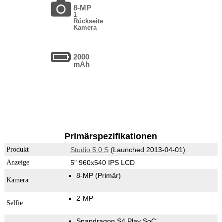
8-MP
1
Rückseite
Kamera
2000
mAh
Primärspezifikationen
Produkt
Studio 5.0 S
(Launched 2013-04-01)
Anzeige
5" 960x540 IPS LCD
8-MP
(Primär)
Kamera
2-MP
Selfie
Snapdragon S4 Play SoC